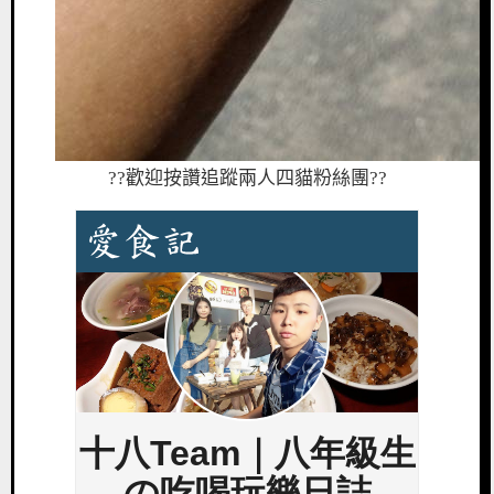
??歡迎按讚追蹤兩人四貓粉絲團
??