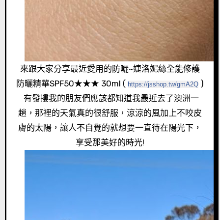
來跟大家分享最近愛用的防曬~婕洛妮絲全能修護
防曬精華SPF50★★★ 30ml (
)
https://jsshop.tw/gmA2Q
有發摟我的朋友們應該都知道我最近去了澳洲一
趟，那裡的天氣真的很舒服，涼涼的風加上不咬皮
膚的太陽，讓人不自覺的就想要一直待在陽光下，
享受那美好的時光!