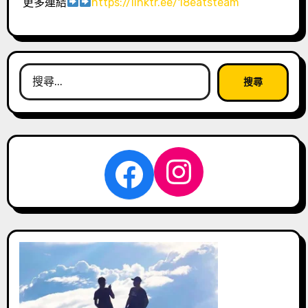
更多連結
https://linktr.ee/18eatsteam
搜
尋
關
鍵
字:
Instagra
Facebook