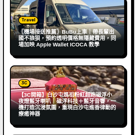
Travel
〖機場接送推薦〗BuBu上車｜帶長輩出
國不狼狽，預約透明價格無隱藏費用，同
場加映 Apple Wallet ICOCA 教學
3C
【3C開箱】白沙屯媽祖粉紅超跑磁浮小
夜燈藍牙喇叭｜磁浮科技＋藍牙音響，一
機打造沉浸氛圍，重現白沙屯進香律動的
療癒神器