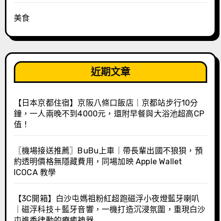
美食
近期文章
【日本京都住宿】京阪八條口飯店｜京都站步行10分
鐘，一人兩晚不到4000元，還附早餐與大浴池超高CP
值！
〖機場接送推薦〗BuBu上車｜帶長輩出國不狼狽，預
約透明價格無隱藏費用，同場加映 Apple Wallet
ICOCA 教學
【3C開箱】白沙屯媽祖粉紅超跑磁浮小夜燈藍牙喇叭
｜磁浮科技＋藍牙音響，一機打造沉浸氛圍，重現白沙
屯進香律動的療癒神器