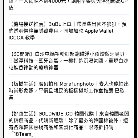
鐘，一人兩晚不到4000元，還附早餐與大浴池超高CP
值！
〖機場接送推薦〗BuBu上車｜帶長輩出國不狼狽，預
約透明價格無隱藏費用，同場加映 Apple Wallet
ICOCA 教學
【3C開箱】白沙屯媽祖粉紅超跑磁浮小夜燈藍牙喇叭
｜磁浮科技＋藍牙音響，一機打造沉浸氛圍，重現白沙
屯進香律動的療癒神器
【板橋生活】魔幻拍印 Morefunphoto｜素人也能拍出
時尚形象照，平價且親民的板橋攝影工作室推薦 已歇
業
【好康生活】GOLDWIDE .CO 韓國代購｜來自韓國老闆
的精選商品，代購新體驗！除了最夯的韓國棉被外，還
有各類韓國熱銷商品和客製化商品！限時折扣碼
「18Team」