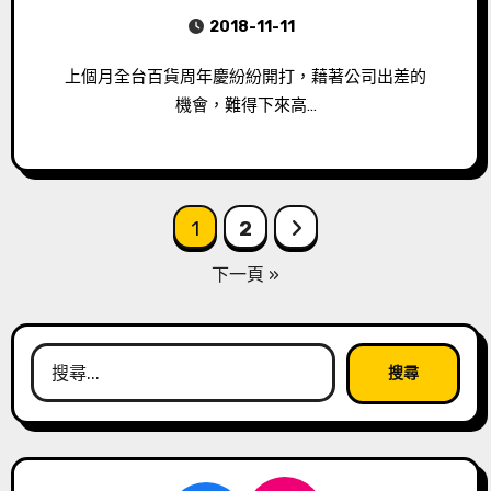
2018-11-11
上個月全台百貨周年慶紛紛開打，藉著公司出差的
機會，難得下來高…
文
1
2
章
下一頁 »
導
覽
搜
尋
關
鍵
字: