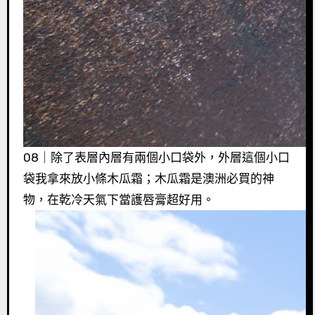
08｜除了表層內層有兩個小口袋外，外層這個小口
袋我拿來放小條木瓜霜；木瓜霜是澳洲必買的神
物，在乾冷天氣下當護唇膏超好用。