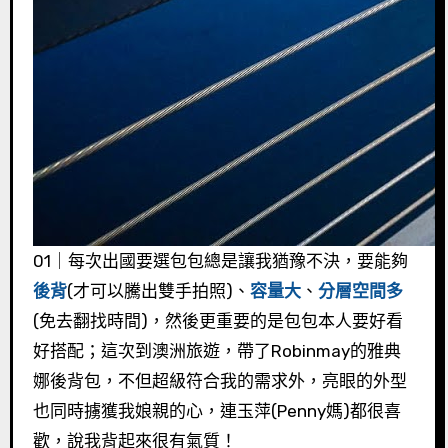
01｜每次出國要選包包總是讓我猶豫不決，要能夠
後背
(才可以騰出雙手拍照)、
容量大
、
分層空間多
(免去翻找時間)，然後更重要的是包包本人要好看
好搭配；這次到澳洲旅遊，帶了Robinmay的雅典
娜後背包，不但超級符合我的需求外，亮眼的外型
也同時擄獲我娘親的心，連玉萍(Penny媽)都很喜
歡，說我背起來很有氣質！