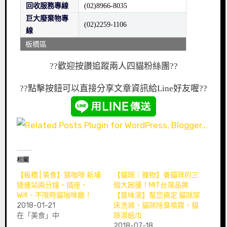
回收服務專線
(02)8966-8035
巨大廢棄物專
(02)2259-1106
線
板橋區
??歡迎按讚追蹤兩人四貓粉絲團
??
??點擊按鈕可以直接分享文章資訊給Line好友喔
??
相關
【板橋 | 美食】猜咖啡 新埔
【貓咪｜雜物】養貓咪的三
捷運站兩分鐘，插座、
個大困擾！MIT台灣品牌
Wifi、不限時貓咖啡廳！
【臭味滾】幫您搞定 貓咪尿
2018-01-21
床洗滌、貓咪除臭噴霧、貓
在「美食」中
咪濕紙巾
2018-07-18