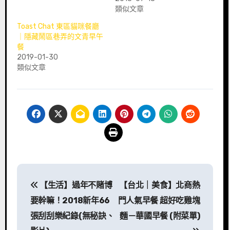
類似文章
Toast Chat 東區貓咪餐廳
｜隱藏鬧區巷弄的文青早午
餐
2019-01-30
類似文章
文
【生活】過年不賭博
【台北｜美食】北商熱
章
要幹嘛！2018新年66
門人氣早餐 超好吃雞塊
導
張刮刮樂紀錄(無秘訣、
麵－華國早餐 (附菜單)