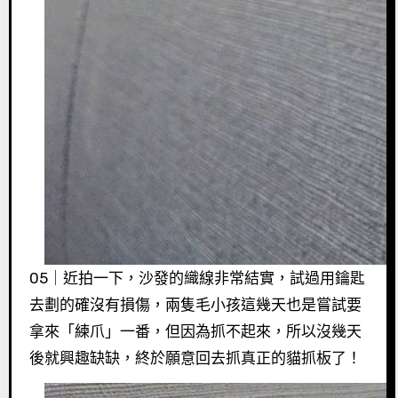
05｜近拍一下，沙發的織線非常結實，試過用鑰匙
去劃的確沒有損傷，兩隻毛小孩這幾天也是嘗試要
拿來「練爪」一番，但因為抓不起來，所以沒幾天
後就興趣缺缺，終於願意回去抓真正的貓抓板了！