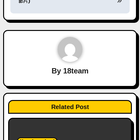
影片)
覽
By
18team
Related Post