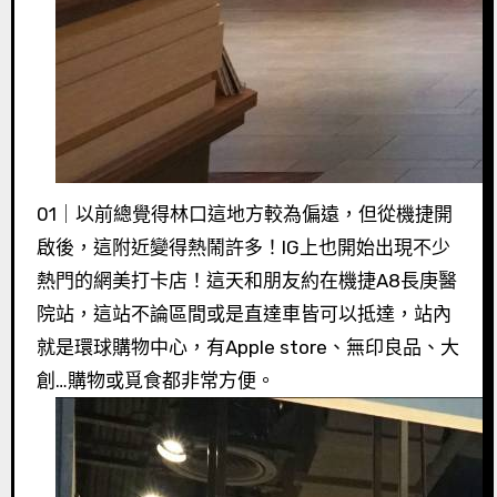
01｜以前總覺得林口這地方較為偏遠，但從機捷開
啟後，這附近變得熱鬧許多！IG上也開始出現不少
熱門的網美打卡店！這天和朋友約在機捷A8長庚醫
院站，這站不論區間或是直達車皆可以抵達，站內
就是環球購物中心，有Apple store、無印良品、大
創…購物或覓食都非常方便。