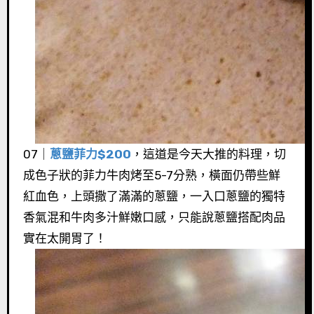
07｜
蔥鹽菲力$200
，這道是今天大推的料理，切
成色子狀的菲力牛肉烤至5-7分熟，橫面仍帶些鮮
紅血色，上頭撒了滿滿的蔥鹽，一入口蔥鹽的獨特
香氣混和牛肉多汁鮮嫩口感，只能說蔥鹽搭配肉品
實在太開胃了！