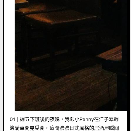
01｜週五下班後的夜晚，我跟小Penny在江子翠週
邊騎車閒晃覓食，這間濃濃日式風格的居酒屋瞬間