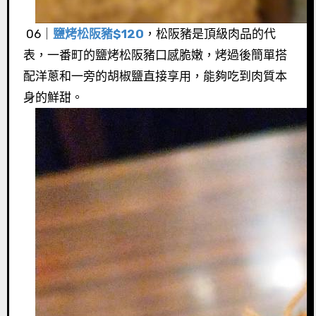
06｜
鹽烤松阪豬$120
，松阪豬是頂級肉品的代
表，一番町的鹽烤松阪豬口感脆嫩，烤過後簡單搭
配洋蔥和一旁的胡椒鹽直接享用，能夠吃到肉質本
身的鮮甜。