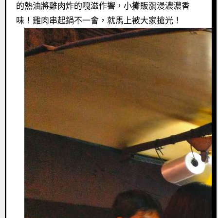
的熱油將雞肉炸的嘎滋作響，小攤販瀰漫濃濃香
味！雞肉串起鍋不一會，就馬上被大家搶光！