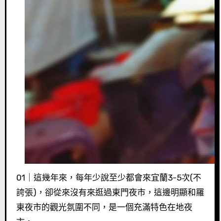
01｜這幾年來，每年少說至少都會來宜蘭3-5次(不
誇張)，卻從來沒有來逛過東門夜市，這邊明顯和羅
東夜市的觀光氛圍不同，是一個充滿特色在地夜