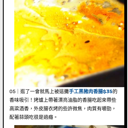
05｜逛了一會就馬上被這攤
手工黑豬肉香腸$35
的
香味吸引！烤爐上帶著漂亮油脂的香腸吃起來帶些
高粱酒香，外皮腸衣烤的些許微焦，肉質有嚼勁，
配著蒜頭吃很是過癮。