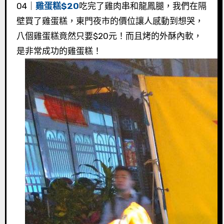
04｜
雞蛋糕$20
吃完了雞肉串和龍鳳腿，我們在隔
壁買了雞蛋糕，東門夜市的價位讓人感動到想哭，
八個雞蛋糕竟然只要$20元！而且烤的外酥內軟，
是非常成功的雞蛋糕！