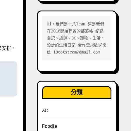
Hi，我們是十八Team 這是我們
在2018開始建置的部落格 紀錄
食記、旅遊、3C、寵物、生活、
設計的生活日記 合作需求歡迎來
以安排，
信 18eatsteam@gmail.com
分類
3C
Foodie