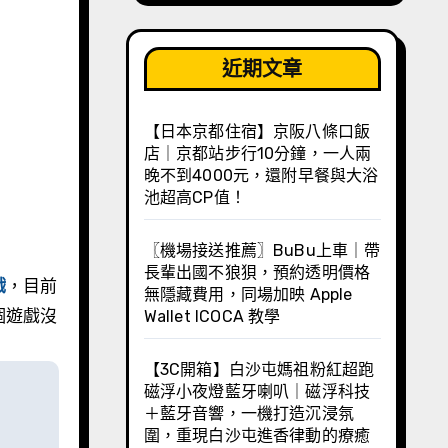
近期文章
【日本京都住宿】京阪八條口飯
店｜京都站步行10分鐘，一人兩
晚不到4000元，還附早餐與大浴
池超高CP值！
〖機場接送推薦〗BuBu上車｜帶
長輩出國不狼狽，預約透明價格
戲
，目前
無隱藏費用，同場加映 Apple
個遊戲沒
Wallet ICOCA 教學
【3C開箱】白沙屯媽祖粉紅超跑
磁浮小夜燈藍牙喇叭｜磁浮科技
＋藍牙音響，一機打造沉浸氛
圍，重現白沙屯進香律動的療癒