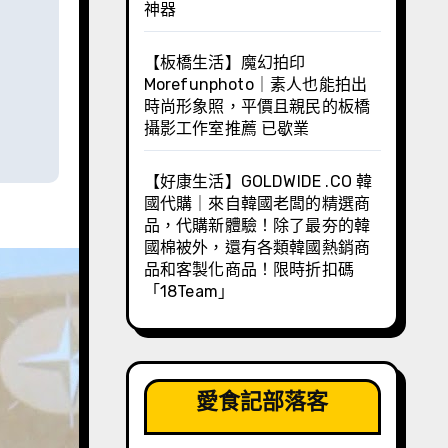
神器
【板橋生活】魔幻拍印
Morefunphoto｜素人也能拍出
時尚形象照，平價且親民的板橋
攝影工作室推薦 已歇業
【好康生活】GOLDWIDE .CO 韓
國代購｜來自韓國老闆的精選商
品，代購新體驗！除了最夯的韓
國棉被外，還有各類韓國熱銷商
品和客製化商品！限時折扣碼
「18Team」
愛食記部落客