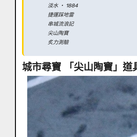
淡水 ‧ 1884
捷運踩地雷
串城流浪記
尖山陶寶
炙力測驗
城市尋寶 「尖山陶寶」道