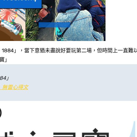
 1884」，當下意猶未盡說好要玩第二場，但時間上一直難
寶」
84」
 無雷心得文
)