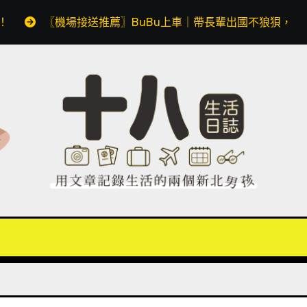
薦〗BuBu上車｜帶長輩出國不狼狽，預約透明價格無隱藏費用，同場加映