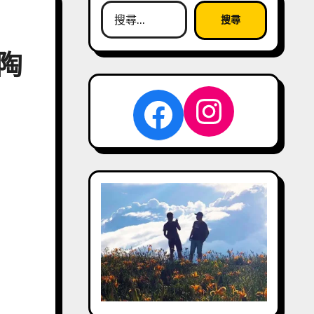
搜
尋
關
陶
鍵
字:
Instag
Facebook