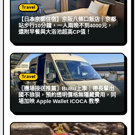
Travel
【日本京都住宿】京阪八條口飯店｜京都
站步行10分鐘，一人兩晚不到4000元，
還附早餐與大浴池超高CP值！
Travel
〖機場接送推薦〗BuBu上車｜帶長輩出
國不狼狽，預約透明價格無隱藏費用，同
場加映 Apple Wallet ICOCA 教學