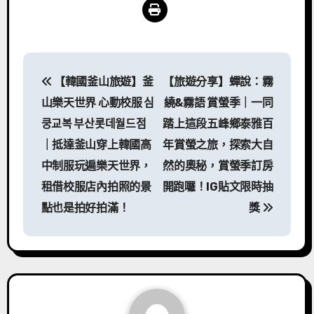
文
【韓國釜山旅遊】釜
【旅遊分享】蟬說：霧
章
山樂天世界 心動校服 심
繞&霧語 賞螢季｜一同
導
쿵교복 부산롯데월드점
踏上這段五峰鄉泰雅百
｜抵達釜山穿上韓國高
年賞螢之旅，探索大自
覽
中制服玩遍樂天世界，
然的奧秘，賞螢季訂房
租借校服店內拍照的景
開跑囉！IG貼文限時抽
點也是拍好拍滿！
獎