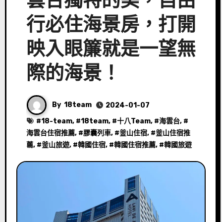
雲台獨特的美，自由
行必住海景房，打開
映入眼簾就是一望無
際的海景！
By
18team
2024-01-07
#
18-team
, #
18team
, #
十八Team
, #
海雲台
, #
海雲台住宿推薦
, #
膠囊列車
, #
釜山住宿
, #
釜山住宿推
薦
, #
釜山旅遊
, #
韓國住宿
, #
韓國住宿推薦
, #
韓國旅遊