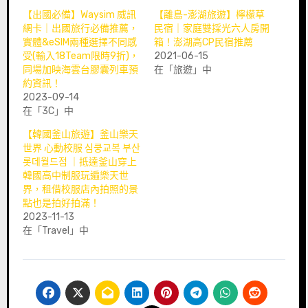
【出國必備】Waysim 威訊
【離島-澎湖旅遊】檸檬草
網卡｜出國旅行必備推薦，
民宿｜家庭雙採光六人房開
實體&eSIM兩種選擇不同感
箱！澎湖高CP民宿推薦
受(輸入18Team限時9折)，
2021-06-15
同場加映海雲台膠囊列車預
在「旅遊」中
約資訊！
2023-09-14
在「3C」中
【韓國釜山旅遊】釜山樂天
世界 心動校服 심쿵교복 부산
롯데월드점 ｜抵達釜山穿上
韓國高中制服玩遍樂天世
界，租借校服店內拍照的景
點也是拍好拍滿！
2023-11-13
在「Travel」中