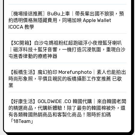
〖機場接送推薦〗BuBu上車｜帶長輩出國不狼狽，預
約透明價格無隱藏費用，同場加映 Apple Wallet
ICOCA 教學
【3C開箱】白沙屯媽祖粉紅超跑磁浮小夜燈藍牙喇叭
｜磁浮科技＋藍牙音響，一機打造沉浸氛圍，重現白沙
屯進香律動的療癒神器
【板橋生活】魔幻拍印 Morefunphoto｜素人也能拍出
時尚形象照，平價且親民的板橋攝影工作室推薦 已歇
業
【好康生活】GOLDWIDE .CO 韓國代購｜來自韓國老闆
的精選商品，代購新體驗！除了最夯的韓國棉被外，還
有各類韓國熱銷商品和客製化商品！限時折扣碼
「18Team」