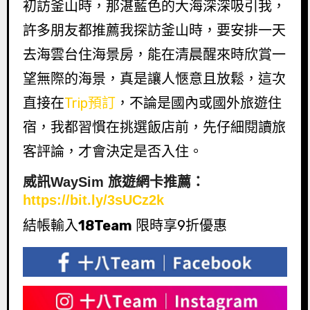
初訪釜山時，那湛藍色的大海深深吸引我，
許多朋友都推薦我探訪釜山時，要安排一天
去海雲台住海景房，能在清晨醒來時欣賞一
望無際的海景，真是讓人愜意且放鬆，這次
直接在
Trip預訂
，不論是國內或國外旅遊住
宿，我都習慣在挑選飯店前，先仔細閱讀旅
客評論，才會決定是否入住。
威訊WaySim 旅遊網卡推薦：
https://bit.ly/3sUCz2k
結帳輸入
18Team
限時享9折優惠