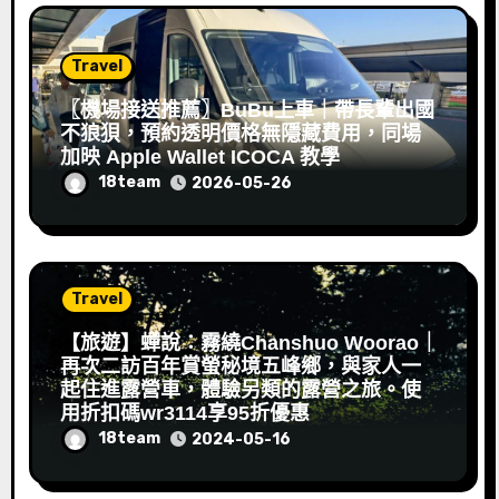
Travel
〖機場接送推薦〗BuBu上車｜帶長輩出國
不狼狽，預約透明價格無隱藏費用，同場
加映 Apple Wallet ICOCA 教學
18team
2026-05-26
Travel
【旅遊】蟬說：霧繞Chanshuo Woorao｜
再次二訪百年賞螢秘境五峰鄉，與家人一
起住進露營車，體驗另類的露營之旅。使
用折扣碼wr3114享95折優惠
18team
2024-05-16