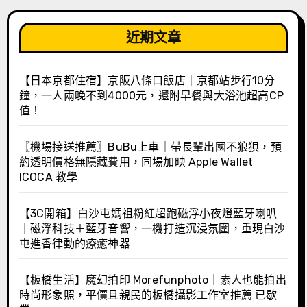
近期文章
【日本京都住宿】京阪八條口飯店｜京都站步行10分
鐘，一人兩晚不到4000元，還附早餐與大浴池超高CP
值！
〖機場接送推薦〗BuBu上車｜帶長輩出國不狼狽，預
約透明價格無隱藏費用，同場加映 Apple Wallet
ICOCA 教學
【3C開箱】白沙屯媽祖粉紅超跑磁浮小夜燈藍牙喇叭
｜磁浮科技＋藍牙音響，一機打造沉浸氛圍，重現白沙
屯進香律動的療癒神器
【板橋生活】魔幻拍印 Morefunphoto｜素人也能拍出
時尚形象照，平價且親民的板橋攝影工作室推薦 已歇