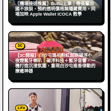
〖機場接送推薦〗BuBu上車｜帶長輩出
國不狼狽，預約透明價格無隱藏費用，同
場加映 Apple Wallet ICOCA 教學
3C
【3C開箱】白沙屯媽祖粉紅超跑磁浮小
夜燈藍牙喇叭｜磁浮科技＋藍牙音響，一
機打造沉浸氛圍，重現白沙屯進香律動的
療癒神器
Life