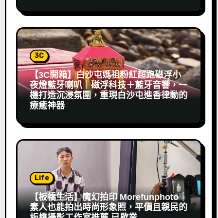
3C
【3C開箱】白沙屯媽祖粉紅超跑磁浮小
夜燈藍牙喇叭｜磁浮科技＋藍牙音響，一
機打造沉浸氛圍，重現白沙屯進香律動的
療癒神器
Life
【板橋生活】魔幻拍印 Morefunphoto｜
素人也能拍出時尚形象照，平價且親民的
板橋攝影工作室推薦 已歇業