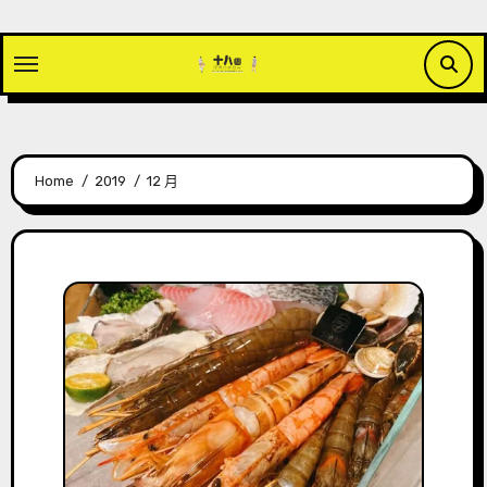
Skip
to
content
Home
2019
12 月