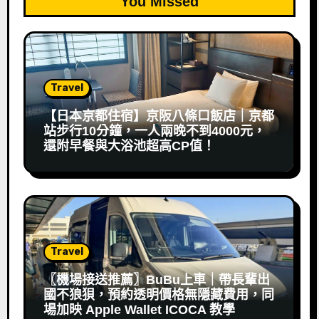
You Missed
Travel
【日本京都住宿】京阪八條口飯店｜京都
站步行10分鐘，一人兩晚不到4000元，
還附早餐與大浴池超高CP值！
Travel
〖機場接送推薦〗BuBu上車｜帶長輩出
國不狼狽，預約透明價格無隱藏費用，同
場加映 Apple Wallet ICOCA 教學