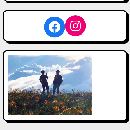
鍵
字:
Instagra
Facebook