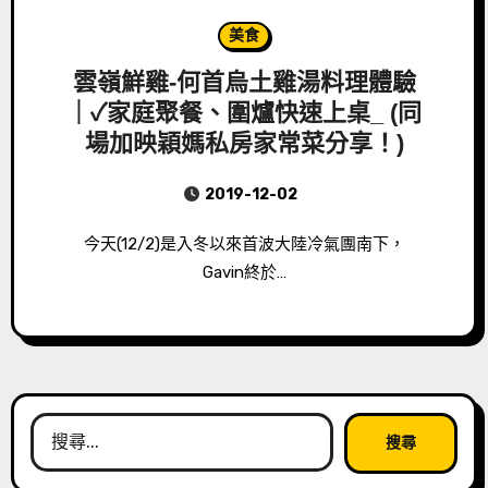
美食
雲嶺鮮雞-何首烏土雞湯料理體驗
｜✓家庭聚餐、圍爐快速上桌_ (同
場加映穎媽私房家常菜分享！)
2019-12-02
今天(12/2)是入冬以來首波大陸冷氣團南下，
Gavin終於…
搜
尋
關