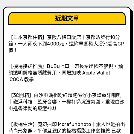
近期文章
【日本京都住宿】京阪八條口飯店｜京都站步行10分
鐘，一人兩晚不到4000元，還附早餐與大浴池超高CP
值！
〖機場接送推薦〗BuBu上車｜帶長輩出國不狼狽，預
約透明價格無隱藏費用，同場加映 Apple Wallet
ICOCA 教學
【3C開箱】白沙屯媽祖粉紅超跑磁浮小夜燈藍牙喇叭
｜磁浮科技＋藍牙音響，一機打造沉浸氛圍，重現白沙
屯進香律動的療癒神器
【板橋生活】魔幻拍印 Morefunphoto｜素人也能拍出
時尚形象照，平價且親民的板橋攝影工作室推薦 已歇