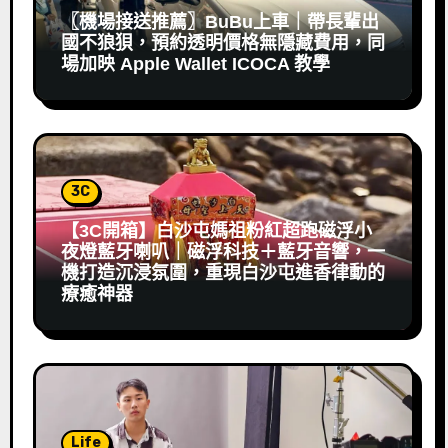
〖機場接送推薦〗BuBu上車｜帶長輩出
國不狼狽，預約透明價格無隱藏費用，同
場加映 Apple Wallet ICOCA 教學
3C
【3C開箱】白沙屯媽祖粉紅超跑磁浮小
夜燈藍牙喇叭｜磁浮科技＋藍牙音響，一
機打造沉浸氛圍，重現白沙屯進香律動的
療癒神器
Life