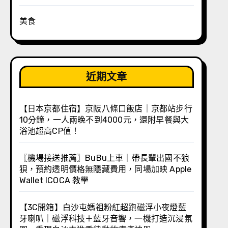
美食
近期文章
【日本京都住宿】京阪八條口飯店｜京都站步行
10分鐘，一人兩晚不到4000元，還附早餐與大
浴池超高CP值！
〖機場接送推薦〗BuBu上車｜帶長輩出國不狼
狽，預約透明價格無隱藏費用，同場加映 Apple
Wallet ICOCA 教學
【3C開箱】白沙屯媽祖粉紅超跑磁浮小夜燈藍
牙喇叭｜磁浮科技＋藍牙音響，一機打造沉浸氛