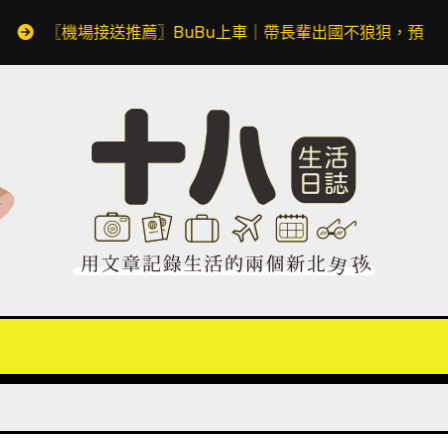
機場接送推薦〗BuBu上車｜帶長輩出國不狼狽，預約透明價格無隱藏費用，