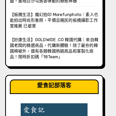
圍，重現白沙屯進香律動的療癒神器
【板橋生活】魔幻拍印 Morefunphoto｜素人也
能拍出時尚形象照，平價且親民的板橋攝影工作
室推薦 已歇業
【好康生活】GOLDWIDE .CO 韓國代購｜來自韓
國老闆的精選商品，代購新體驗！除了最夯的韓
國棉被外，還有各類韓國熱銷商品和客製化商
品！限時折扣碼「18Team」
愛食記部落客