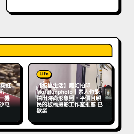
Life
祖粉紅
【板橋生活】魔幻拍印
叭｜
Morefunphoto｜素人也能
一機
拍出時尚形象照，平價且親
沙屯
民的板橋攝影工作室推薦 已
歇業