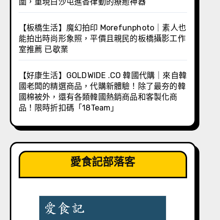
圍，重現白沙屯進香律動的療癒神器
【板橋生活】魔幻拍印 Morefunphoto｜素人也
能拍出時尚形象照，平價且親民的板橋攝影工作
室推薦 已歇業
【好康生活】GOLDWIDE .CO 韓國代購｜來自韓
國老闆的精選商品，代購新體驗！除了最夯的韓
國棉被外，還有各類韓國熱銷商品和客製化商
品！限時折扣碼「18Team」
愛食記部落客