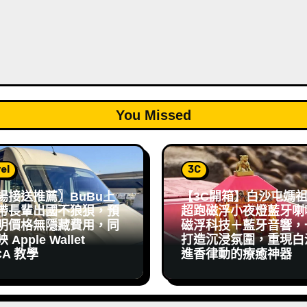
You Missed
el
3C
場接送推薦〗BuBu上
【3C開箱】白沙屯媽
帶長輩出國不狼狽，預
超跑磁浮小夜燈藍牙喇
明價格無隱藏費用，同
磁浮科技＋藍牙音響，
Apple Wallet
打造沉浸氛圍，重現白
CA 教學
進香律動的療癒神器