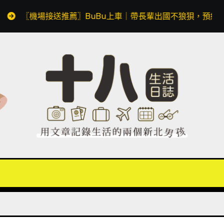
送推薦〗BuBu上車｜帶長輩出國不狼狽，預約透明價格無隱藏費用，同場