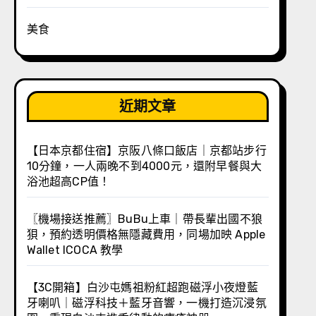
美食
近期文章
【日本京都住宿】京阪八條口飯店｜京都站步行
10分鐘，一人兩晚不到4000元，還附早餐與大
浴池超高CP值！
〖機場接送推薦〗BuBu上車｜帶長輩出國不狼
狽，預約透明價格無隱藏費用，同場加映 Apple
Wallet ICOCA 教學
【3C開箱】白沙屯媽祖粉紅超跑磁浮小夜燈藍
牙喇叭｜磁浮科技＋藍牙音響，一機打造沉浸氛