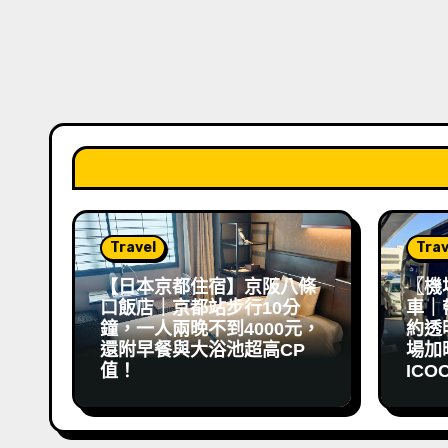
Travel
Trav
【日本京都住宿】京阪八條
〖機
口飯店｜京都站步行10分
車｜
鐘，一人兩晚不到4000元，
約透
還附早餐與大浴池超高CP
場加映 
值！
ICO