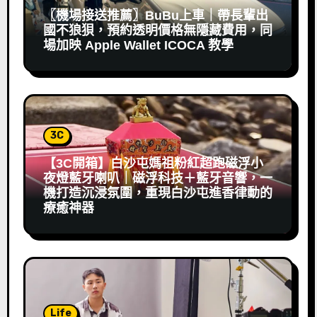
〖機場接送推薦〗BuBu上車｜帶長輩出
國不狼狽，預約透明價格無隱藏費用，同
場加映 Apple Wallet ICOCA 教學
3C
【3C開箱】白沙屯媽祖粉紅超跑磁浮小
夜燈藍牙喇叭｜磁浮科技＋藍牙音響，一
機打造沉浸氛圍，重現白沙屯進香律動的
療癒神器
Life