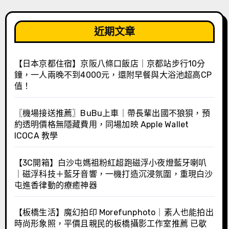
近期文章
【日本京都住宿】京阪八條口飯店｜京都站步行10分
鐘，一人兩晚不到4000元，還附早餐與大浴池超高CP
值！
〖機場接送推薦〗BuBu上車｜帶長輩出國不狼狽，預
約透明價格無隱藏費用，同場加映 Apple Wallet
ICOCA 教學
【3C開箱】白沙屯媽祖粉紅超跑磁浮小夜燈藍牙喇叭
｜磁浮科技＋藍牙音響，一機打造沉浸氛圍，重現白沙
屯進香律動的療癒神器
【板橋生活】魔幻拍印 Morefunphoto｜素人也能拍出
時尚形象照，平價且親民的板橋攝影工作室推薦 已歇