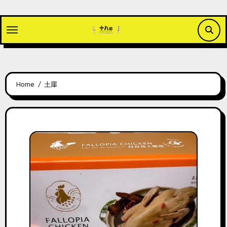
Skip
to
content
Home
土庫