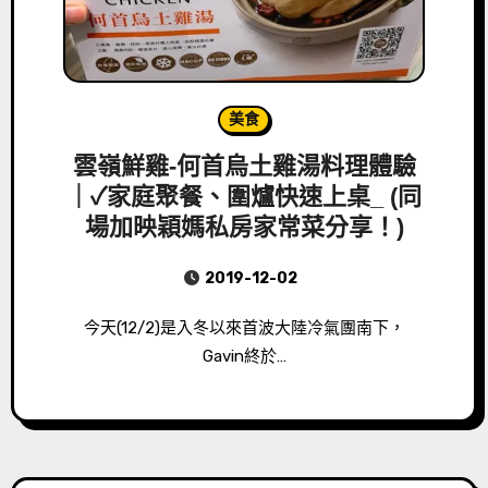
美食
雲嶺鮮雞-何首烏土雞湯料理體驗
｜✓家庭聚餐、圍爐快速上桌_ (同
場加映穎媽私房家常菜分享！)
2019-12-02
今天(12/2)是入冬以來首波大陸冷氣團南下，
Gavin終於…