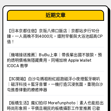
近期文章
【日本京都住宿】京阪八條口飯店｜京都站步行10分
鐘，一人兩晚不到4000元，還附早餐與大浴池超高CP
值！
〖機場接送推薦〗BuBu上車｜帶長輩出國不狼狽，預
約透明價格無隱藏費用，同場加映 Apple Wallet
ICOCA 教學
【3C開箱】白沙屯媽祖粉紅超跑磁浮小夜燈藍牙喇叭
｜磁浮科技＋藍牙音響，一機打造沉浸氛圍，重現白沙
屯進香律動的療癒神器
【板橋生活】魔幻拍印 Morefunphoto｜素人也能拍出
時尚形象照，平價且親民的板橋攝影工作室推薦 已歇