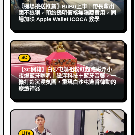
〖機場接送推薦〗BuBu上車｜帶長輩出
國不狼狽，預約透明價格無隱藏費用，同
場加映 Apple Wallet ICOCA 教學
3C
【3C開箱】白沙屯媽祖粉紅超跑磁浮小
夜燈藍牙喇叭｜磁浮科技＋藍牙音響，一
機打造沉浸氛圍，重現白沙屯進香律動的
療癒神器
Life