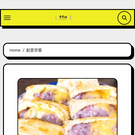
Skip
to
content
Home
創意早餐