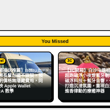
You Missed
el
3C
場接送推薦〗BuBu上
【3C開箱】白沙屯媽
帶長輩出國不狼狽，預
超跑磁浮小夜燈藍牙喇
明價格無隱藏費用，同
磁浮科技＋藍牙音響，
Apple Wallet
打造沉浸氛圍，重現白
CA 教學
進香律動的療癒神器