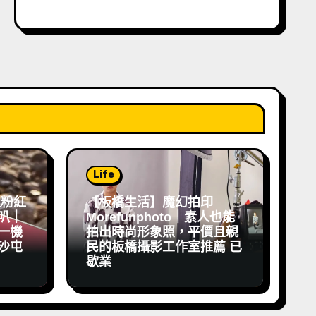
Life
祖粉紅
【板橋生活】魔幻拍印
叭｜
Morefunphoto｜素人也能
一機
拍出時尚形象照，平價且親
沙屯
民的板橋攝影工作室推薦 已
歇業