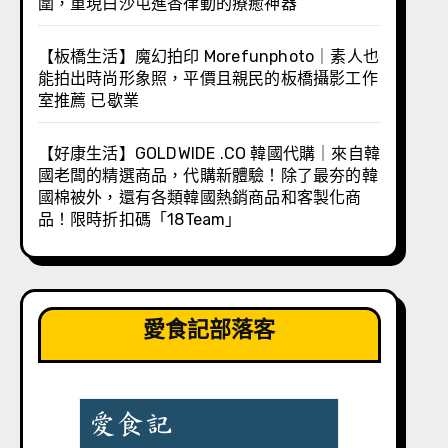
圍，重現白沙屯進香律動的療癒神器
【板橋生活】魔幻拍印 Morefunphoto｜素人也
能拍出時尚形象照，平價且親民的板橋攝影工作
室推薦 已歇業
【好康生活】GOLDWIDE .CO 韓國代購｜來自韓
國老闆的精選商品，代購新體驗！除了最夯的韓
國棉被外，還有各類韓國熱銷商品和客製化商
品！限時折扣碼「18Team」
愛食記部落客