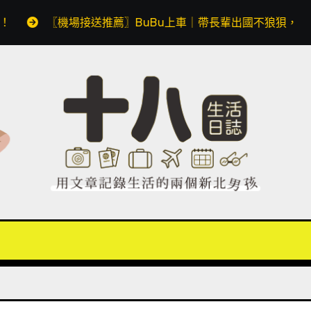
機場接送推薦〗BuBu上車｜帶長輩出國不狼狽，預約透明價格無隱藏費用，