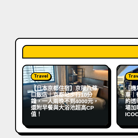
Travel
Trav
【日本京都住宿】京阪八條
〖機
口飯店｜京都站步行10分
車｜
鐘，一人兩晚不到4000元，
約透
還附早餐與大浴池超高CP
場加映 
值！
ICO