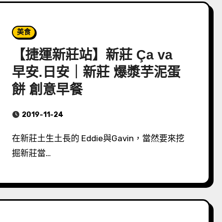
美食
【捷運新莊站】新莊 Ça va
早安.日安｜新莊 爆漿芋泥蛋
餅 創意早餐
2019-11-24
在新莊土生土長的 Eddie與Gavin，當然要來挖
掘新莊當…