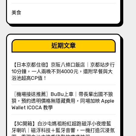
美食
近期文章
【日本京都住宿】京阪八條口飯店｜京都站步行
10分鐘，一人兩晚不到4000元，還附早餐與大
浴池超高CP值！
〖機場接送推薦〗BuBu上車｜帶長輩出國不狼
狽，預約透明價格無隱藏費用，同場加映 Apple
Wallet ICOCA 教學
【3C開箱】白沙屯媽祖粉紅超跑磁浮小夜燈藍
牙喇叭｜磁浮科技＋藍牙音響，一機打造沉浸氛