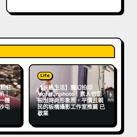
Life
祖粉紅
【板橋生活】魔幻拍印
叭｜
Morefunphoto｜素人也能
一機
拍出時尚形象照，平價且親
沙屯
民的板橋攝影工作室推薦 已
歇業