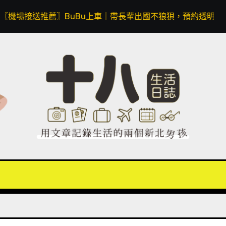
薦〗BuBu上車｜帶長輩出國不狼狽，預約透明價格無隱藏費用，同場加映