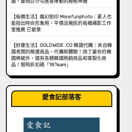
圍，重現白沙屯進香律動的療癒神器
【板橋生活】魔幻拍印 Morefunphoto｜素人也
能拍出時尚形象照，平價且親民的板橋攝影工作
室推薦 已歇業
【好康生活】GOLDWIDE .CO 韓國代購｜來自韓
國老闆的精選商品，代購新體驗！除了最夯的韓
國棉被外，還有各類韓國熱銷商品和客製化商
品！限時折扣碼「18Team」
愛食記部落客