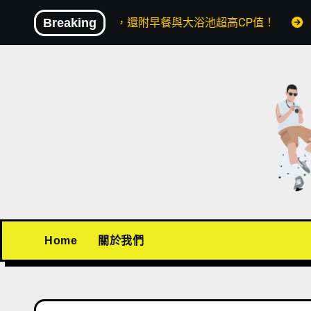
Skip
到4000元，還附早餐與大浴池超高CP值！
Breaking
〖機場接送推
to
content
Home
關於我們