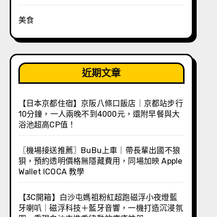
美食
近期文章
【日本京都住宿】京阪八條口飯店｜京都站步行
10分鐘，一人兩晚不到4000元，還附早餐與大
浴池超高CP值！
〖機場接送推薦〗BuBu上車｜帶長輩出國不狼
狽，預約透明價格無隱藏費用，同場加映 Apple
Wallet ICOCA 教學
【3C開箱】白沙屯媽祖粉紅超跑磁浮小夜燈藍
牙喇叭｜磁浮科技＋藍牙音響，一機打造沉浸氛