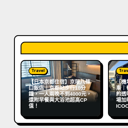
Travel
Trav
【日本京都住宿】京阪八條
〖機
口飯店｜京都站步行10分
車｜
鐘，一人兩晚不到4000元，
約透
還附早餐與大浴池超高CP
場加映 
值！
ICO