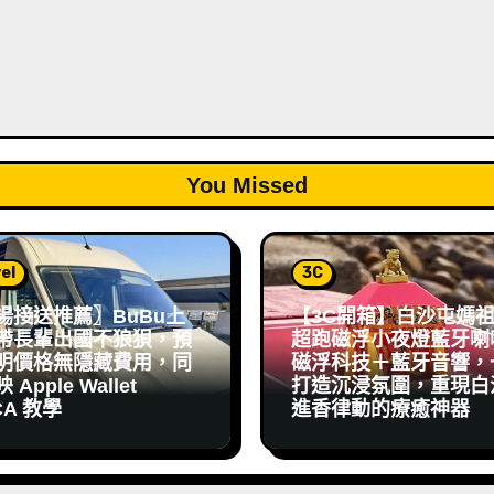
You Missed
el
3C
場接送推薦〗BuBu上
【3C開箱】白沙屯媽
帶長輩出國不狼狽，預
超跑磁浮小夜燈藍牙喇
明價格無隱藏費用，同
磁浮科技＋藍牙音響，
Apple Wallet
打造沉浸氛圍，重現白
CA 教學
進香律動的療癒神器