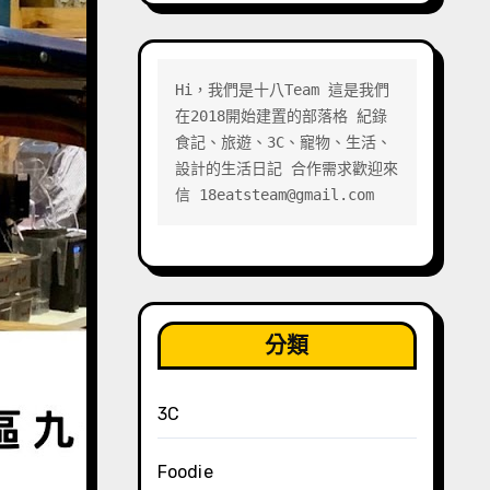
Hi，我們是十八Team 這是我們
在2018開始建置的部落格 紀錄
食記、旅遊、3C、寵物、生活、
設計的生活日記 合作需求歡迎來
信 18eatsteam@gmail.com
分類
3C
Foodie