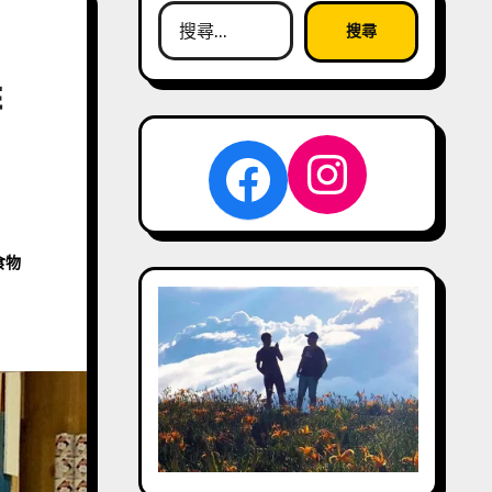
搜
尋
關
啡
鍵
字:
Instag
Facebook
食物