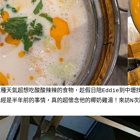
這種天氣超想吃酸酸辣辣的食物，趁假日陪
Eddie
到中壢
經是半年前的事情，真的超懷念他的椰奶雞湯！來訪N次