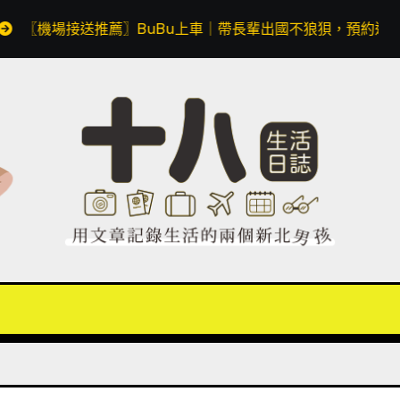
車｜帶長輩出國不狼狽，預約透明價格無隱藏費用，同場加映 Apple 