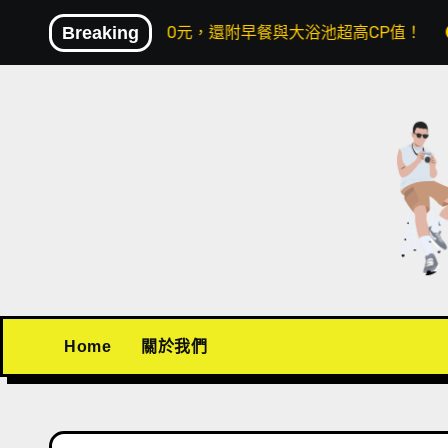
Skip
元，還附早餐與大浴池超高CP值！
Breaking
〖機場接送推薦〗BuBu上
to
content
Home
關於我們