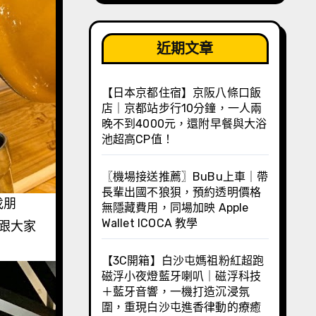
近期文章
【日本京都住宿】京阪八條口飯
店｜京都站步行10分鐘，一人兩
晚不到4000元，還附早餐與大浴
池超高CP值！
〖機場接送推薦〗BuBu上車｜帶
長輩出國不狼狽，預約透明價格
找朋
無隱藏費用，同場加映 Apple
Wallet ICOCA 教學
跟大家
【3C開箱】白沙屯媽祖粉紅超跑
磁浮小夜燈藍牙喇叭｜磁浮科技
＋藍牙音響，一機打造沉浸氛
圍，重現白沙屯進香律動的療癒