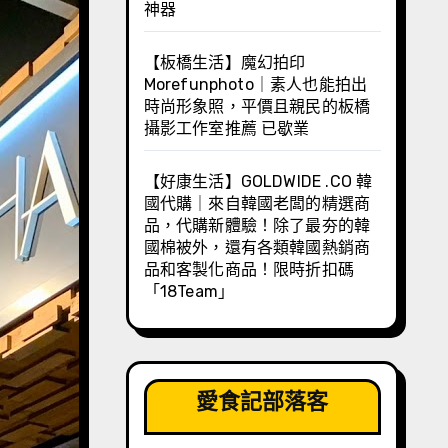
神器
【板橋生活】魔幻拍印
Morefunphoto｜素人也能拍出
時尚形象照，平價且親民的板橋
攝影工作室推薦 已歇業
【好康生活】GOLDWIDE .CO 韓
國代購｜來自韓國老闆的精選商
品，代購新體驗！除了最夯的韓
國棉被外，還有各類韓國熱銷商
品和客製化商品！限時折扣碼
「18Team」
愛食記部落客