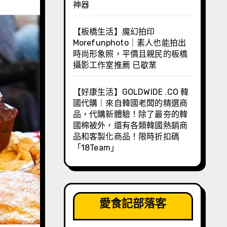
神器
【板橋生活】魔幻拍印
Morefunphoto｜素人也能拍出
時尚形象照，平價且親民的板橋
攝影工作室推薦 已歇業
【好康生活】GOLDWIDE .CO 韓
國代購｜來自韓國老闆的精選商
品，代購新體驗！除了最夯的韓
國棉被外，還有各類韓國熱銷商
品和客製化商品！限時折扣碼
「18Team」
愛食記部落客