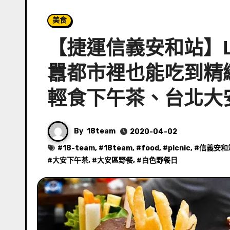
美食
【捷運信義安和站】Lul
囂都市裡也能吃到精
輕食下午茶、台北大
By
18team
2020-04-02
#
18-team
, #
18team
, #
food
, #
picnic
, #
信義安和
#
大安下午茶
, #
大安區野餐
, #
白色野餐日