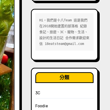
Hi，我們是十八Team 這是我們
在2018開始建置的部落格 紀錄
食記、旅遊、3C、寵物、生活、
設計的生活日記 合作需求歡迎來
信 18eatsteam@gmail.com
分類
3C
Foodie