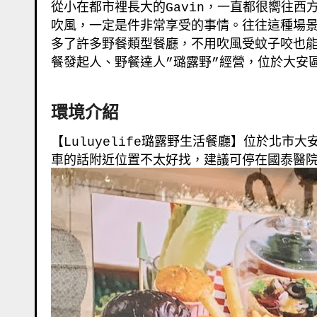
從小在都市裡長大的
Gavin
，一直都很嚮往西
吹風，一定是件非常享受的事情。往往這種場
多了許多野餐類型餐廳，不用吹風受蚊子咬也
餐發起人、野餐達人
”
璐露野
”
經營，位於大安
環境介紹
【
Luluyelife
璐露野生活餐廳】位於北市大
車的話附近位置不太好找，建議可停在國泰醫