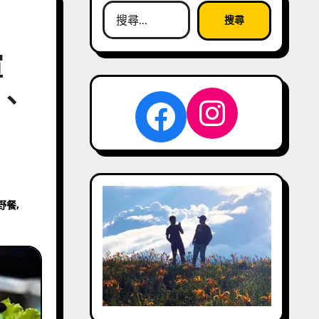
搜
尋
關
喧
鍵
字:
、
Instag
Facebook
野餐
,