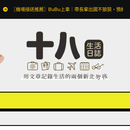
Bu上車｜帶長輩出國不狼狽，預約透明價格無隱藏費用，同場加映 Appl