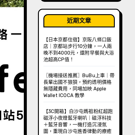
近期文章
【日本京都住宿】京阪八條口飯
店｜京都站步行10分鐘，一人兩
晚不到4000元，還附早餐與大浴
池超高CP值！
〖機場接送推薦〗BuBu上車｜帶
長輩出國不狼狽，預約透明價格
無隱藏費用，同場加映 Apple
Wallet ICOCA 教學
【3C開箱】白沙屯媽祖粉紅超跑
磁浮小夜燈藍牙喇叭｜磁浮科技
＋藍牙音響，一機打造沉浸氛
圍，重現白沙屯進香律動的療癒