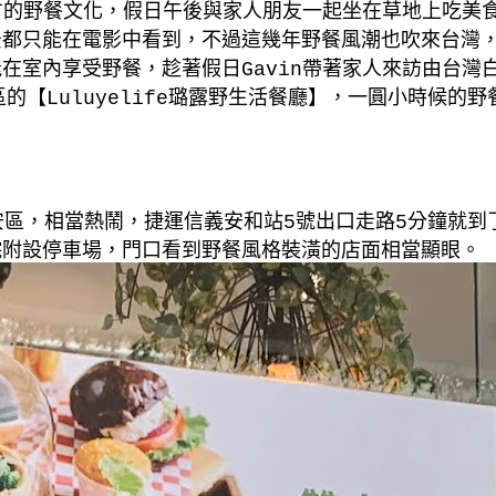
方的野餐文化，假日午後與家人朋友一起坐在草地上吃美
景都只能在電影中看到，不過這幾年野餐風潮也吹來台灣
能在室內享受野餐，趁著假日
Gavin
帶著家人來訪由台灣
區的【
Luluyelife
璐露野生活餐廳】，一圓小時候的野
安區，相當熱鬧，捷運信義安和站
5
號出口走路
5
分鐘就到
院附設停車場，門口看到野餐風格裝潢的店面相當顯眼。