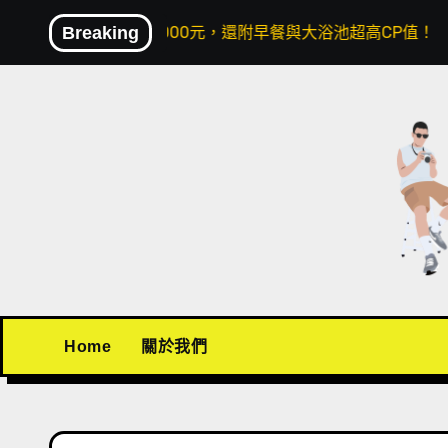
Skip
00元，還附早餐與大浴池超高CP值！
Breaking
〖機場接送推薦〗Bu
to
content
Home
關於我們