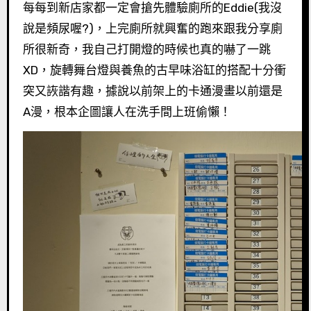
每每到新店家都一定會搶先體驗廁所的Eddie(我沒
說是頻尿喔?)，上完廁所就興奮的跑來跟我分享廁
所很新奇，我自己打開燈的時候也真的嚇了一跳
XD，旋轉舞台燈與養魚的古早味浴缸的搭配十分衝
突又詼諧有趣，據說以前架上的卡通漫畫以前還是
A漫，根本企圖讓人在洗手間上班偷懶！