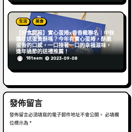
生活
美食
【好食開箱】實心蛋捲x香香雞聯名｜中秋
還在送蛋黃酥嗎？今年有實心蛋捲，酥脆
蛋香的口感，一口接著一口的幸福滋味，
逢年過節的送禮推薦！
18team
2023-09-08
發佈留言
發佈留言必須填寫的電子郵件地址不會公開。
必填欄
位標示為
*