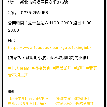
地址：新北市板橋區長安街275號
電話： 0975-256-153
營業時間：週一至週六 11:00–20:00 週日 11:00–
20:00
FB：
https://www.facebook.com/gotofukingjob/
(店家說，歡迎毛小孩，但不歡迎吵鬧的小孩)
#十八Team
#板橋美食
#暗黑咖哩
#咖哩
#我其
實不想上班
相關
【松菸美食】 台北湯咖哩推
【板橋美食】圓點珈琲｜
薦 銀兔湯咖哩 來自北海道
《食尚玩家》回歸後首集推