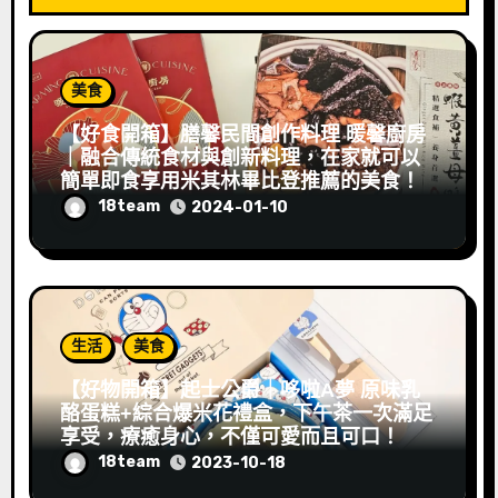
美食
【好食開箱】膳馨民間創作料理 暖馨廚房
｜融合傳統食材與創新料理，在家就可以
簡單即食享用米其林畢比登推薦的美食！
18team
2024-01-10
生活
美食
【好物開箱】起士公爵｜哆啦A夢 原味乳
酪蛋糕+綜合爆米花禮盒，下午茶一次滿足
享受，療癒身心，不僅可愛而且可口！
18team
2023-10-18