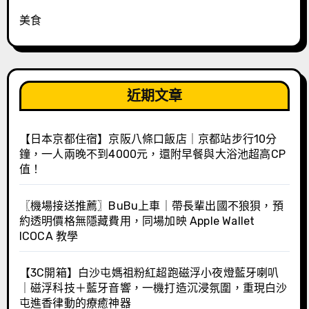
美食
近期文章
【日本京都住宿】京阪八條口飯店｜京都站步行10分
鐘，一人兩晚不到4000元，還附早餐與大浴池超高CP
值！
〖機場接送推薦〗BuBu上車｜帶長輩出國不狼狽，預
約透明價格無隱藏費用，同場加映 Apple Wallet
ICOCA 教學
【3C開箱】白沙屯媽祖粉紅超跑磁浮小夜燈藍牙喇叭
｜磁浮科技＋藍牙音響，一機打造沉浸氛圍，重現白沙
屯進香律動的療癒神器