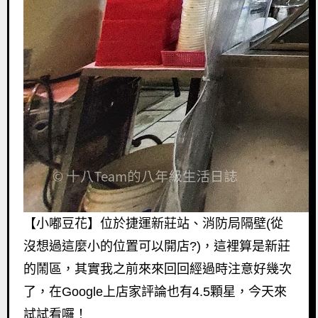
【小嘟豆花】位於捷運新莊站、消防局隔壁
(
從
沒想過這麼小的位
置可以開店?
)
，這裡算是新莊
的鬧區，
其實我之前來來回回經過時注意好幾次
了，在
Google
上店家評論也
有
4.5
顆星，今天來
試試看囉！