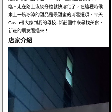
臨。
走在路上沒幾分鐘就快溶化了，
在這種時候
來上一碗冰涼的甜品是最甜蜜的消暑選項，今天
Gavi
n
帶大家到我的母校
–
新莊國中來尋找美食，
新莊的朋友看過來！
店家介紹