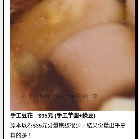
手工豆花 $35元 (手工芋圓+綠豆)
原本以為$35元分量應該很少，結果份量出乎意
料的多！