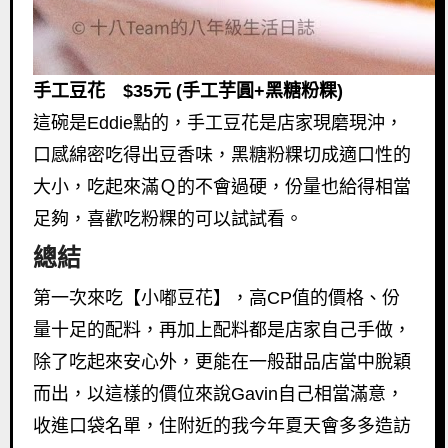
手工豆花 $35元 (手工芋圓+黑糖粉粿)
這碗是Eddie點的，手工豆花是店家現磨現沖，
口感綿密吃得出豆香味，黑糖粉粿切成適口性的
大小，吃起來滿Ｑ的不會過硬，份量也給得相當
足夠，喜歡吃粉粿的可以試試看。
總結
第一次來吃【小嘟豆花】，高CP值的價格、份
量十足的配料，再加上配料都是店家自己手做，
除了吃起來安心外，更能在一般甜品店當中脫穎
而出，以這樣的價位來說Gavin自己相當滿意，
收進口袋名單，住附近的我今年夏天會多多造訪