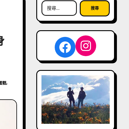
搜
尋
關
鍵
字:
身
Instag
Facebook
蛋糕
,