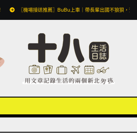
〗BuBu上車｜帶長輩出國不狼狽，預約透明價格無隱藏費用，同場加映 A