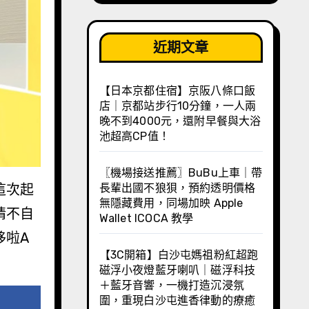
近期文章
【日本京都住宿】京阪八條口飯
店｜京都站步行10分鐘，一人兩
晚不到4000元，還附早餐與大浴
池超高CP值！
〖機場接送推薦〗BuBu上車｜帶
長輩出國不狼狽，預約透明價格
無隱藏費用，同場加映 Apple
情不自
Wallet ICOCA 教學
哆啦A
【3C開箱】白沙屯媽祖粉紅超跑
磁浮小夜燈藍牙喇叭｜磁浮科技
＋藍牙音響，一機打造沉浸氛
圍，重現白沙屯進香律動的療癒