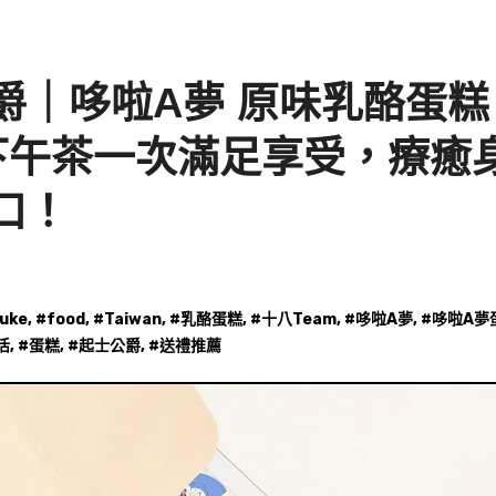
爵｜哆啦A夢 原味乳酪蛋糕
下午茶一次滿足享受，療癒
口！
uke
, #
food
, #
Taiwan
, #
乳酪蛋糕
, #
十八Team
, #
哆啦A夢
, #
哆啦A夢
活
, #
蛋糕
, #
起士公爵
, #
送禮推薦