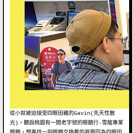
從小就被迫接受四眼田雞的Gavin(先天性散
光)，聽說桃園有一間老字號的眼鏡行-雪龍專業
眼鏡，想再找一副眼鏡交換戴的我跟同為四眼田