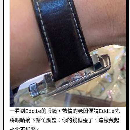
一看到Eddie的眼鏡，熱情的老闆便請Eddie先
將眼睛摘下幫忙調整：你的鏡框歪了，這樣戴起