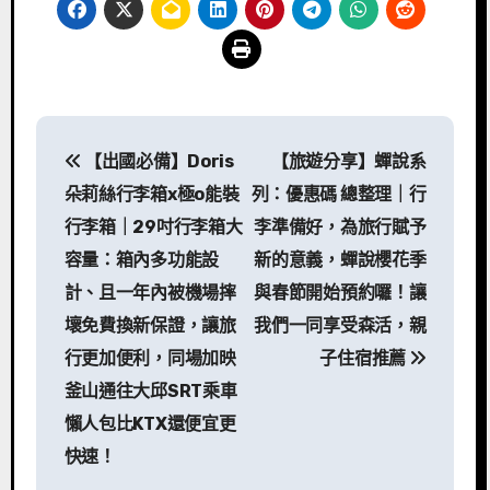
文
【出國必備】Doris
【旅遊分享】蟬說系
章
朵莉絲行李箱x極o能裝
列：優惠碼 總整理｜行
導
行李箱｜29吋行李箱大
李準備好，為旅行賦予
容量：箱內多功能設
新的意義，蟬說櫻花季
覽
計、且一年內被機場摔
與春節開始預約囉！讓
壞免費換新保證，讓旅
我們一同享受森活，親
行更加便利，同場加映
子住宿推薦
釜山通往大邱SRT乘車
懶人包比KTX還便宜更
快速！