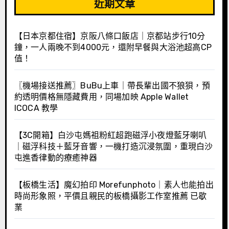
近期文章
【日本京都住宿】京阪八條口飯店｜京都站步行10分
鐘，一人兩晚不到4000元，還附早餐與大浴池超高CP
值！
〖機場接送推薦〗BuBu上車｜帶長輩出國不狼狽，預
約透明價格無隱藏費用，同場加映 Apple Wallet
ICOCA 教學
【3C開箱】白沙屯媽祖粉紅超跑磁浮小夜燈藍牙喇叭
｜磁浮科技＋藍牙音響，一機打造沉浸氛圍，重現白沙
屯進香律動的療癒神器
【板橋生活】魔幻拍印 Morefunphoto｜素人也能拍出
時尚形象照，平價且親民的板橋攝影工作室推薦 已歇
業