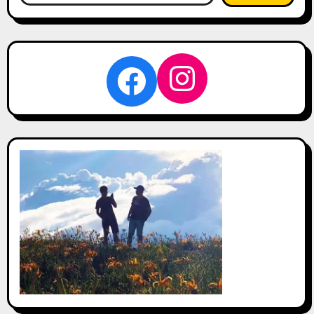
關
鍵
字:
Instagra
Facebook