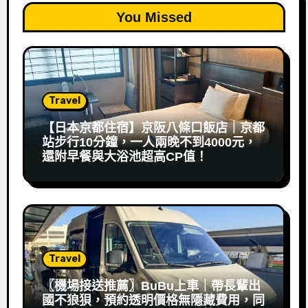
You Missed
Travel
【日本京都住宿】京阪八條口飯店｜京都
站步行10分鐘，一人兩晚不到4000元，
還附早餐與大浴池超高CP值！
Travel
〖機場接送推薦〗BuBu上車｜帶長輩出
國不狼狽，預約透明價格無隱藏費用，同