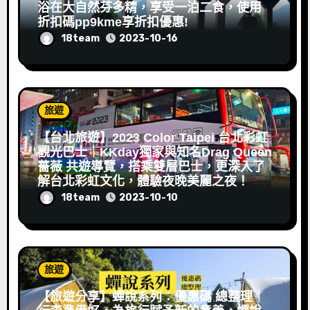
浴在大自然芬多精，享受一泊二食，使用
折扣碼pp9kme享折扣優惠!
18team
2023-10-16
旅遊
【台北旅遊】2023 Color Taipei 台北彩虹
觀光巴士｜KKday獨家與知名Drag Queen
薔薇 共遊導覽，搭乘雙層巴士，更深入了
解台北彩虹文化，體驗夜晚美麗之夜！
18team
2023-10-10
旅遊
【旅遊分享】蟬說系列：優惠碼 總整理｜