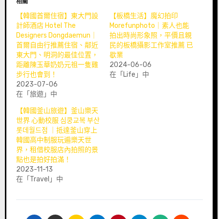
相關
【韓國首爾住宿】東大門設
【板橋生活】魔幻拍印
計師酒店 Hotel The
Morefunphoto｜素人也能
Designers Dongdaemun｜
拍出時尚形象照，平價且親
首爾自由行推薦住宿、鄰近
民的板橋攝影工作室推薦 已
東大門、明洞的最佳位置，
歇業
距離陳玉華奶奶元祖一隻雞
2024-06-06
步行也會到！
在「Life」中
2023-07-06
在「旅遊」中
【韓國釜山旅遊】釜山樂天
世界 心動校服 심쿵교복 부산
롯데월드점 ｜抵達釜山穿上
韓國高中制服玩遍樂天世
界，租借校服店內拍照的景
點也是拍好拍滿！
2023-11-13
在「Travel」中