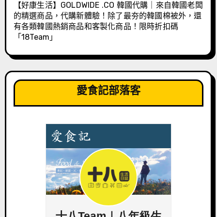
【好康生活】GOLDWIDE .CO 韓國代購｜來自韓國老闆
的精選商品，代購新體驗！除了最夯的韓國棉被外，還
有各類韓國熱銷商品和客製化商品！限時折扣碼
「18Team」
愛食記部落客