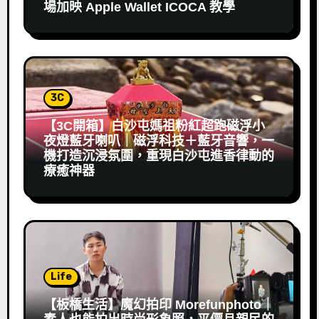
場加映 Apple Wallet ICOCA 教學
3C
【3C開箱】白沙屯媽祖粉紅超跑磁浮小
夜燈藍牙喇叭｜磁浮科技＋藍牙音響，一
機打造沉浸氛圍，重現白沙屯進香律動的
療癒神器
Life
【板橋生活】魔幻拍印 Morefunphoto｜