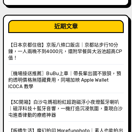
近期文章
【日本京都住宿】京阪八條口飯店｜京都站步行10分
鐘，一人兩晚不到4000元，還附早餐與大浴池超高CP
值！
〖機場接送推薦〗BuBu上車｜帶長輩出國不狼狽，預
約透明價格無隱藏費用，同場加映 Apple Wallet
ICOCA 教學
【3C開箱】白沙屯媽祖粉紅超跑磁浮小夜燈藍牙喇叭
｜磁浮科技＋藍牙音響，一機打造沉浸氛圍，重現白沙
屯進香律動的療癒神器
【板橋生活】魔幻拍印 Morefunphoto｜素人也能拍出