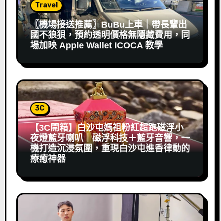
Travel
〖機場接送推薦〗BuBu上車｜帶長輩出
國不狼狽，預約透明價格無隱藏費用，同
場加映 Apple Wallet ICOCA 教學
3C
【3C開箱】白沙屯媽祖粉紅超跑磁浮小
夜燈藍牙喇叭｜磁浮科技＋藍牙音響，一
機打造沉浸氛圍，重現白沙屯進香律動的
療癒神器