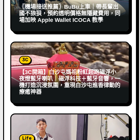
〖機場接送推薦〗BuBu上車｜帶長輩出
國不狼狽，預約透明價格無隱藏費用，同
場加映 Apple Wallet ICOCA 教學
3C
【3C開箱】白沙屯媽祖粉紅超跑磁浮小
夜燈藍牙喇叭｜磁浮科技＋藍牙音響，一
機打造沉浸氛圍，重現白沙屯進香律動的
療癒神器
Life