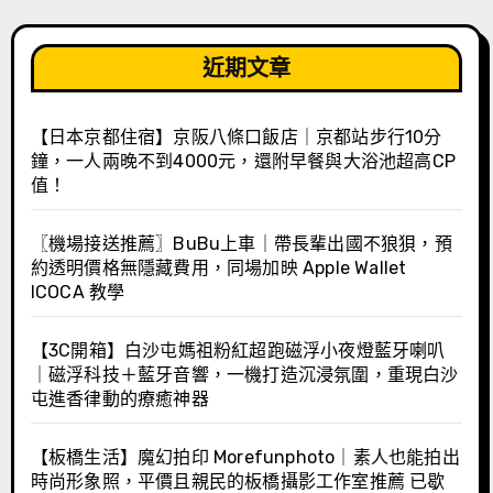
近期文章
【日本京都住宿】京阪八條口飯店｜京都站步行10分
鐘，一人兩晚不到4000元，還附早餐與大浴池超高CP
值！
〖機場接送推薦〗BuBu上車｜帶長輩出國不狼狽，預
約透明價格無隱藏費用，同場加映 Apple Wallet
ICOCA 教學
【3C開箱】白沙屯媽祖粉紅超跑磁浮小夜燈藍牙喇叭
｜磁浮科技＋藍牙音響，一機打造沉浸氛圍，重現白沙
屯進香律動的療癒神器
【板橋生活】魔幻拍印 Morefunphoto｜素人也能拍出
時尚形象照，平價且親民的板橋攝影工作室推薦 已歇