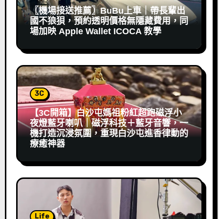
〖機場接送推薦〗BuBu上車｜帶長輩出
國不狼狽，預約透明價格無隱藏費用，同
場加映 Apple Wallet ICOCA 教學
3C
【3C開箱】白沙屯媽祖粉紅超跑磁浮小
夜燈藍牙喇叭｜磁浮科技＋藍牙音響，一
機打造沉浸氛圍，重現白沙屯進香律動的
療癒神器
Life