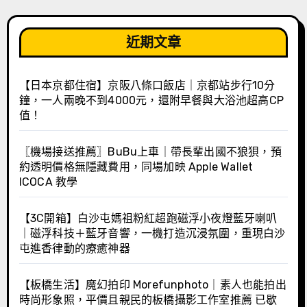
近期文章
【日本京都住宿】京阪八條口飯店｜京都站步行10分
鐘，一人兩晚不到4000元，還附早餐與大浴池超高CP
值！
〖機場接送推薦〗BuBu上車｜帶長輩出國不狼狽，預
約透明價格無隱藏費用，同場加映 Apple Wallet
ICOCA 教學
【3C開箱】白沙屯媽祖粉紅超跑磁浮小夜燈藍牙喇叭
｜磁浮科技＋藍牙音響，一機打造沉浸氛圍，重現白沙
屯進香律動的療癒神器
【板橋生活】魔幻拍印 Morefunphoto｜素人也能拍出
時尚形象照，平價且親民的板橋攝影工作室推薦 已歇