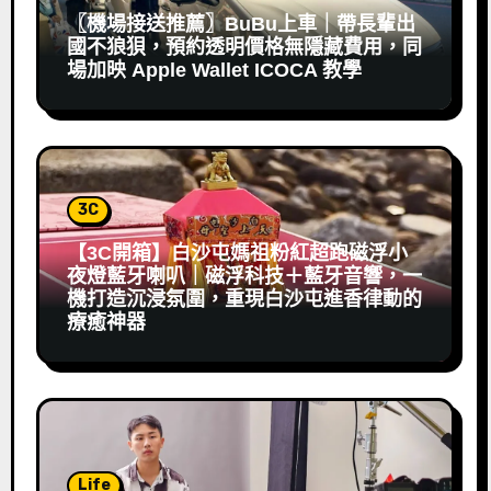
〖機場接送推薦〗BuBu上車｜帶長輩出
國不狼狽，預約透明價格無隱藏費用，同
場加映 Apple Wallet ICOCA 教學
3C
【3C開箱】白沙屯媽祖粉紅超跑磁浮小
夜燈藍牙喇叭｜磁浮科技＋藍牙音響，一
機打造沉浸氛圍，重現白沙屯進香律動的
療癒神器
Life