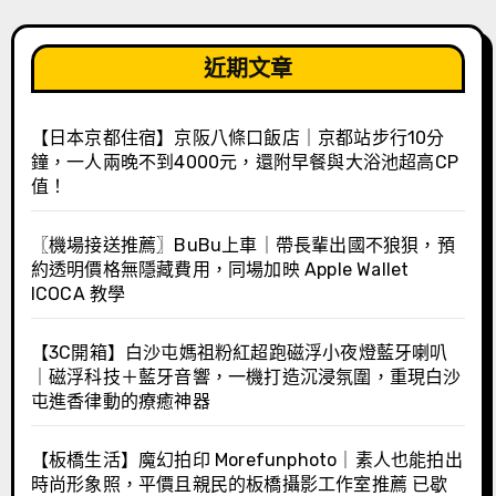
近期文章
【日本京都住宿】京阪八條口飯店｜京都站步行10分
鐘，一人兩晚不到4000元，還附早餐與大浴池超高CP
值！
〖機場接送推薦〗BuBu上車｜帶長輩出國不狼狽，預
約透明價格無隱藏費用，同場加映 Apple Wallet
ICOCA 教學
【3C開箱】白沙屯媽祖粉紅超跑磁浮小夜燈藍牙喇叭
｜磁浮科技＋藍牙音響，一機打造沉浸氛圍，重現白沙
屯進香律動的療癒神器
【板橋生活】魔幻拍印 Morefunphoto｜素人也能拍出
時尚形象照，平價且親民的板橋攝影工作室推薦 已歇