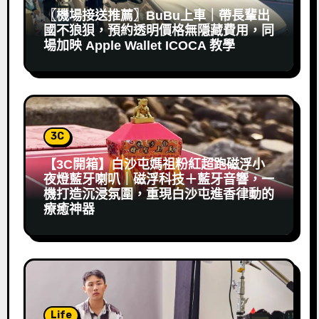
〖機場接送推薦〗BuBu上車｜帶長輩出
國不狼狽，預約透明價格無隱藏費用，同
場加映 Apple Wallet ICOCA 教學
3C
【3C開箱】白沙屯媽祖粉紅超跑磁浮小
夜燈藍牙喇叭｜磁浮科技＋藍牙音響，一
機打造沉浸氛圍，重現白沙屯進香律動的
療癒神器
Life