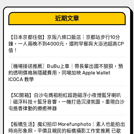
近期文章
【日本京都住宿】京阪八條口飯店｜京都站步行10分
鐘，一人兩晚不到4000元，還附早餐與大浴池超高CP
值！
〖機場接送推薦〗BuBu上車｜帶長輩出國不狼狽，預
約透明價格無隱藏費用，同場加映 Apple Wallet
ICOCA 教學
【3C開箱】白沙屯媽祖粉紅超跑磁浮小夜燈藍牙喇叭
｜磁浮科技＋藍牙音響，一機打造沉浸氛圍，重現白沙
屯進香律動的療癒神器
【板橋生活】魔幻拍印 Morefunphoto｜素人也能拍出
時尚形象照，平價且親民的板橋攝影工作室推薦 已歇