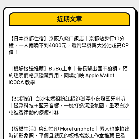
近期文章
【日本京都住宿】京阪八條口飯店｜京都站步行10分
鐘，一人兩晚不到4000元，還附早餐與大浴池超高CP
值！
〖機場接送推薦〗BuBu上車｜帶長輩出國不狼狽，預
約透明價格無隱藏費用，同場加映 Apple Wallet
ICOCA 教學
【3C開箱】白沙屯媽祖粉紅超跑磁浮小夜燈藍牙喇叭
｜磁浮科技＋藍牙音響，一機打造沉浸氛圍，重現白沙
屯進香律動的療癒神器
【板橋生活】魔幻拍印 Morefunphoto｜素人也能拍出
時尚形象照，平價且親民的板橋攝影工作室推薦 已歇