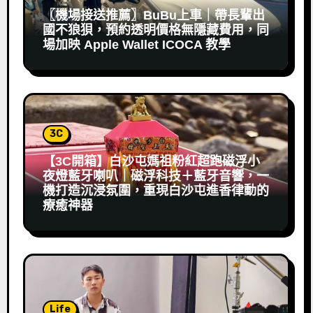
〖機場接送推薦〗BuBu上車｜帶長輩出
國不狼狽，預約透明價格無隱藏費用，同
場加映 Apple Wallet ICOCA 教學
3C
【3C開箱】白沙屯媽祖粉紅超跑磁浮小
夜燈藍牙喇叭｜磁浮科技＋藍牙音響，一
機打造沉浸氛圍，重現白沙屯進香律動的
療癒神器
Life