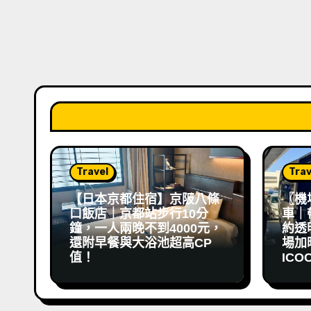
Travel
Trav
【日本京都住宿】京阪八條
〖機
口飯店｜京都站步行10分
車｜
鐘，一人兩晚不到4000元，
約透
還附早餐與大浴池超高CP
場加映 
值！
ICO