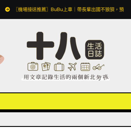
場接送推薦〗BuBu上車｜帶長輩出國不狼狽，預約透明價格無隱藏費用，同