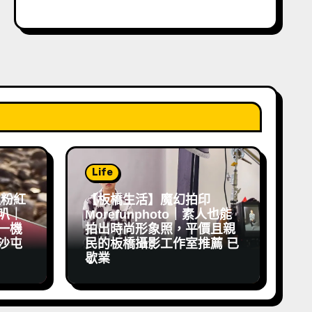
Life
祖粉紅
【板橋生活】魔幻拍印
叭｜
Morefunphoto｜素人也能
一機
拍出時尚形象照，平價且親
沙屯
民的板橋攝影工作室推薦 已
歇業