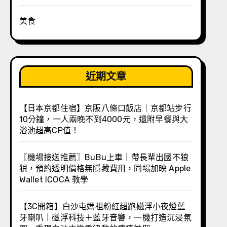
美食
近期文章
【日本京都住宿】京阪八條口飯店｜京都站步行
10分鐘，一人兩晚不到4000元，還附早餐與大
浴池超高CP值！
〖機場接送推薦〗BuBu上車｜帶長輩出國不狼
狽，預約透明價格無隱藏費用，同場加映 Apple
Wallet ICOCA 教學
【3C開箱】白沙屯媽祖粉紅超跑磁浮小夜燈藍
牙喇叭｜磁浮科技＋藍牙音響，一機打造沉浸氛