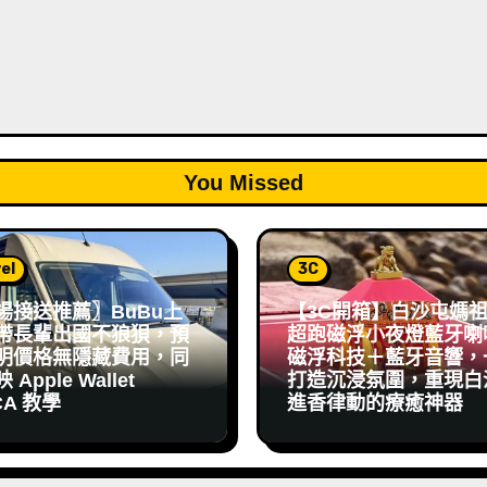
You Missed
el
3C
場接送推薦〗BuBu上
【3C開箱】白沙屯媽
帶長輩出國不狼狽，預
超跑磁浮小夜燈藍牙喇
明價格無隱藏費用，同
磁浮科技＋藍牙音響，
Apple Wallet
打造沉浸氛圍，重現白
CA 教學
進香律動的療癒神器