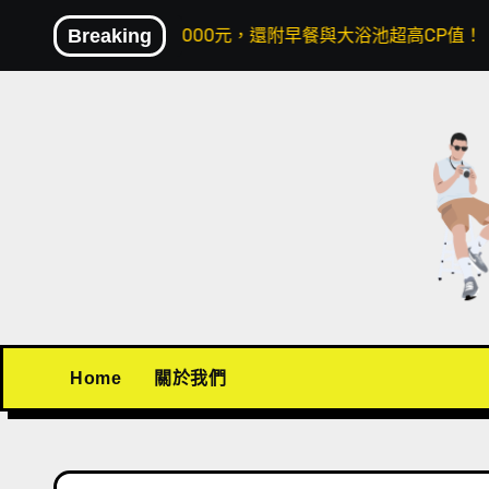
Skip
人兩晚不到4000元，還附早餐與大浴池超高CP值！
Breaking
〖機
to
content
Home
關於我們