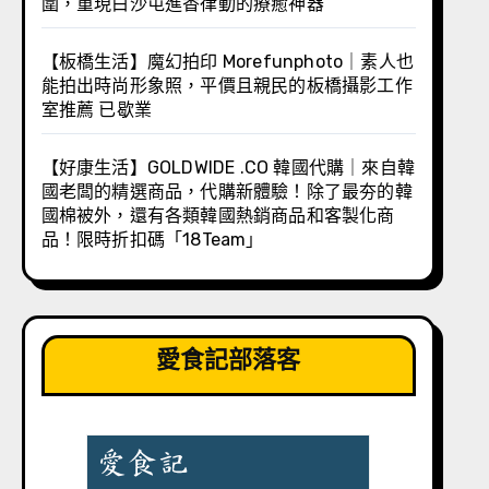
圍，重現白沙屯進香律動的療癒神器
【板橋生活】魔幻拍印 Morefunphoto｜素人也
能拍出時尚形象照，平價且親民的板橋攝影工作
室推薦 已歇業
【好康生活】GOLDWIDE .CO 韓國代購｜來自韓
國老闆的精選商品，代購新體驗！除了最夯的韓
國棉被外，還有各類韓國熱銷商品和客製化商
品！限時折扣碼「18Team」
愛食記部落客