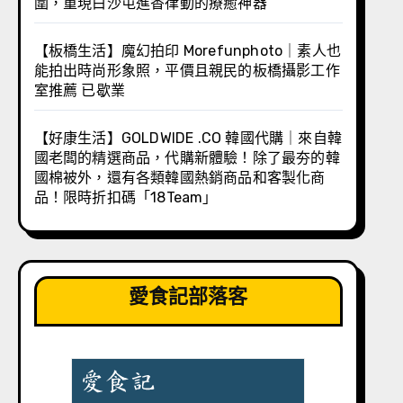
圍，重現白沙屯進香律動的療癒神器
【板橋生活】魔幻拍印 Morefunphoto｜素人也
能拍出時尚形象照，平價且親民的板橋攝影工作
室推薦 已歇業
【好康生活】GOLDWIDE .CO 韓國代購｜來自韓
國老闆的精選商品，代購新體驗！除了最夯的韓
國棉被外，還有各類韓國熱銷商品和客製化商
品！限時折扣碼「18Team」
愛食記部落客