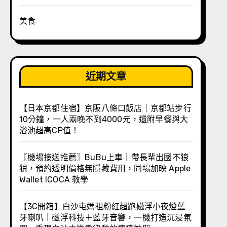
美食
近期文章
【日本京都住宿】京阪八條口飯店｜京都站步行
10分鐘，一人兩晚不到4000元，還附早餐與大
浴池超高CP值！
〖機場接送推薦〗BuBu上車｜帶長輩出國不狼
狽，預約透明價格無隱藏費用，同場加映 Apple
Wallet ICOCA 教學
【3C開箱】白沙屯媽祖粉紅超跑磁浮小夜燈藍
牙喇叭｜磁浮科技＋藍牙音響，一機打造沉浸氛