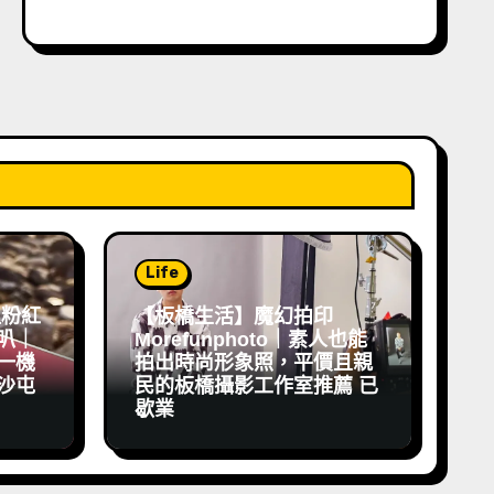
Life
祖粉紅
【板橋生活】魔幻拍印
叭｜
Morefunphoto｜素人也能
一機
拍出時尚形象照，平價且親
沙屯
民的板橋攝影工作室推薦 已
歇業