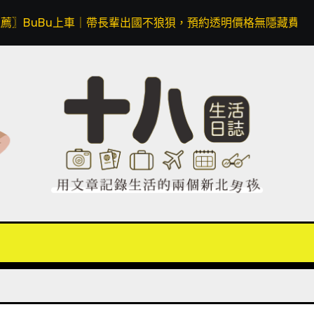
車｜帶長輩出國不狼狽，預約透明價格無隱藏費用，同場加映 Apple W