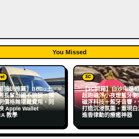
You Missed
el
3C
場接送推薦〗BuBu上
【3C開箱】白沙屯媽
帶長輩出國不狼狽，預
超跑磁浮小夜燈藍牙喇
明價格無隱藏費用，同
磁浮科技＋藍牙音響，
Apple Wallet
打造沉浸氛圍，重現白
CA 教學
進香律動的療癒神器