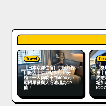
Travel
Trav
【日本京都住宿】京阪八條
〖機
口飯店｜京都站步行10分
車｜
鐘，一人兩晚不到4000元，
約透
還附早餐與大浴池超高CP
場加映 
值！
ICO