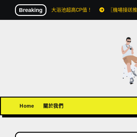
Skip
，還附早餐與大浴池超高CP值！
Breaking
〖機場接送推薦〗BuBu上
to
content
Home
關於我們