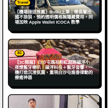
Travel
〖機場接送推薦〗BuBu上車｜帶長輩出
國不狼狽，預約透明價格無隱藏費用，同
場加映 Apple Wallet ICOCA 教學
3C
【3C開箱】白沙屯媽祖粉紅超跑磁浮小
夜燈藍牙喇叭｜磁浮科技＋藍牙音響，一
機打造沉浸氛圍，重現白沙屯進香律動的
療癒神器