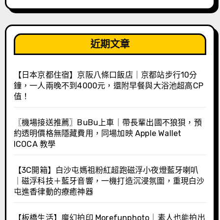
近期文章
【日本京都住宿】京阪八條口飯店｜京都站步行10分
鐘，一人兩晚不到4000元，還附早餐與大浴池超高CP
值！
〖機場接送推薦〗BuBu上車｜帶長輩出國不狼狽，預
約透明價格無隱藏費用，同場加映 Apple Wallet
ICOCA 教學
【3C開箱】白沙屯媽祖粉紅超跑磁浮小夜燈藍牙喇叭
｜磁浮科技＋藍牙音響，一機打造沉浸氛圍，重現白沙
屯進香律動的療癒神器
【板橋生活】魔幻拍印 Morefunphoto｜素人也能拍出