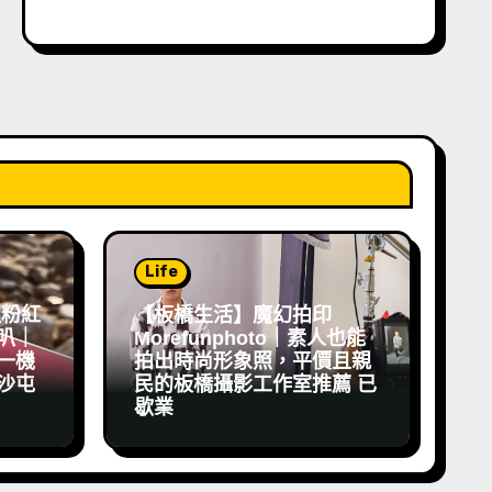
Life
祖粉紅
【板橋生活】魔幻拍印
叭｜
Morefunphoto｜素人也能
一機
拍出時尚形象照，平價且親
沙屯
民的板橋攝影工作室推薦 已
歇業