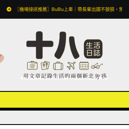
機場接送推薦〗BuBu上車｜帶長輩出國不狼狽，預約透明價格無隱藏費用，