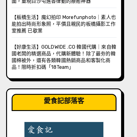
圍，重現白沙屯進香律動的療癒神器
【板橋生活】魔幻拍印 Morefunphoto｜素人也
能拍出時尚形象照，平價且親民的板橋攝影工作
室推薦 已歇業
【好康生活】GOLDWIDE .CO 韓國代購｜來自韓
國老闆的精選商品，代購新體驗！除了最夯的韓
國棉被外，還有各類韓國熱銷商品和客製化商
品！限時折扣碼「18Team」
愛食記部落客