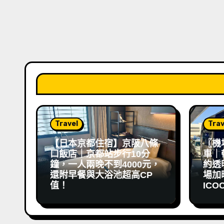
Travel
Trav
【日本京都住宿】京阪八條
〖機
口飯店｜京都站步行10分
車｜
鐘，一人兩晚不到4000元，
約透
還附早餐與大浴池超高CP
場加映 
值！
ICO