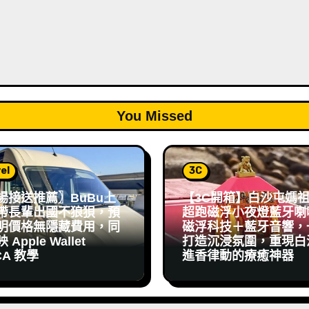
You Missed
el
3C
場接送推薦〗BuBu上
【3C開箱】白沙屯媽
帶長輩出國不狼狽，預
超跑磁浮小夜燈藍牙喇
明價格無隱藏費用，同
磁浮科技＋藍牙音響，
Apple Wallet
打造沉浸氛圍，重現白
CA 教學
進香律動的療癒神器