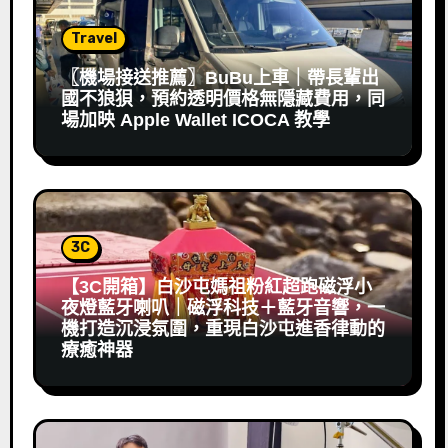
Travel
〖機場接送推薦〗BuBu上車｜帶長輩出
國不狼狽，預約透明價格無隱藏費用，同
場加映 Apple Wallet ICOCA 教學
3C
【3C開箱】白沙屯媽祖粉紅超跑磁浮小
夜燈藍牙喇叭｜磁浮科技＋藍牙音響，一
機打造沉浸氛圍，重現白沙屯進香律動的
療癒神器