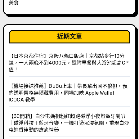
美食
近期文章
【日本京都住宿】京阪八條口飯店｜京都站步行10分
鐘，一人兩晚不到4000元，還附早餐與大浴池超高CP
值！
〖機場接送推薦〗BuBu上車｜帶長輩出國不狼狽，預
約透明價格無隱藏費用，同場加映 Apple Wallet
ICOCA 教學
【3C開箱】白沙屯媽祖粉紅超跑磁浮小夜燈藍牙喇叭
｜磁浮科技＋藍牙音響，一機打造沉浸氛圍，重現白沙
屯進香律動的療癒神器