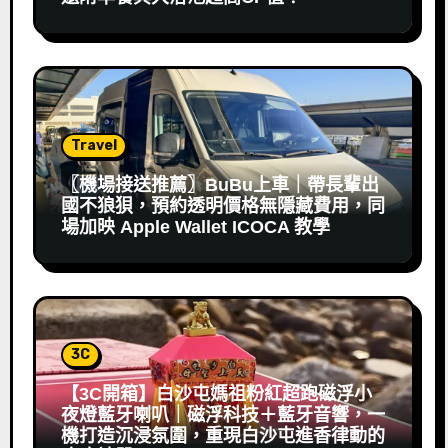
Travel
〖機場接送推薦〗BuBu上車｜帶長輩出
國不狼狽，預約透明價格無隱藏費用，同
場加映 Apple Wallet ICOCA 教學
3C
【3C開箱】白沙屯媽祖粉紅超跑磁浮小
夜燈藍牙喇叭｜磁浮科技＋藍牙音響，一
機打造沉浸氛圍，重現白沙屯進香律動的