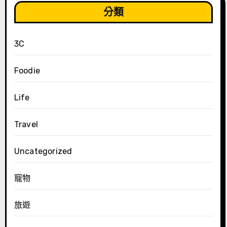
分類
3C
Foodie
Life
Travel
Uncategorized
寵物
旅遊