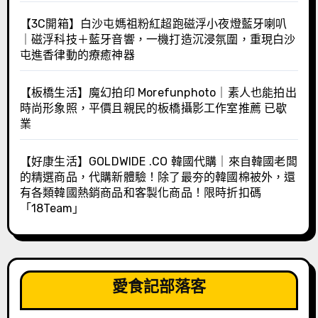
【3C開箱】白沙屯媽祖粉紅超跑磁浮小夜燈藍牙喇叭
｜磁浮科技＋藍牙音響，一機打造沉浸氛圍，重現白沙
屯進香律動的療癒神器
【板橋生活】魔幻拍印 Morefunphoto｜素人也能拍出
時尚形象照，平價且親民的板橋攝影工作室推薦 已歇
業
【好康生活】GOLDWIDE .CO 韓國代購｜來自韓國老闆
的精選商品，代購新體驗！除了最夯的韓國棉被外，還
有各類韓國熱銷商品和客製化商品！限時折扣碼
「18Team」
愛食記部落客