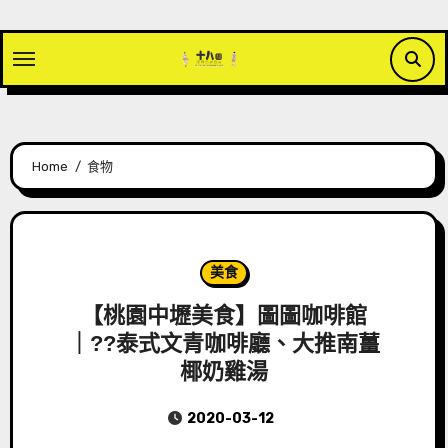
Skip
to
content
Home
食物
美食
【桃園中壢美食】圖圖咖啡館
｜??泰式文青咖啡廳、大推南薑
椰奶雞湯
2020-03-12