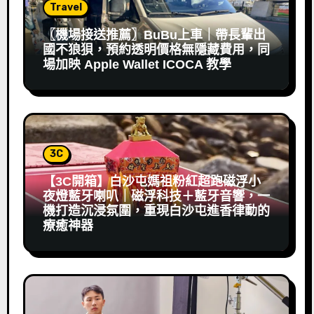
Travel
〖機場接送推薦〗BuBu上車｜帶長輩出
國不狼狽，預約透明價格無隱藏費用，同
場加映 Apple Wallet ICOCA 教學
3C
【3C開箱】白沙屯媽祖粉紅超跑磁浮小
夜燈藍牙喇叭｜磁浮科技＋藍牙音響，一
機打造沉浸氛圍，重現白沙屯進香律動的
療癒神器