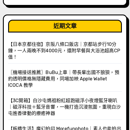
近期文章
【日本京都住宿】京阪八條口飯店｜京都站步行10分
鐘，一人兩晚不到4000元，還附早餐與大浴池超高CP
值！
〖機場接送推薦〗BuBu上車｜帶長輩出國不狼狽，預
約透明價格無隱藏費用，同場加映 Apple Wallet
ICOCA 教學
【3C開箱】白沙屯媽祖粉紅超跑磁浮小夜燈藍牙喇叭
｜磁浮科技＋藍牙音響，一機打造沉浸氛圍，重現白沙
屯進香律動的療癒神器
【板橋生活】魔幻拍印 Morefunphoto｜素人也能拍出