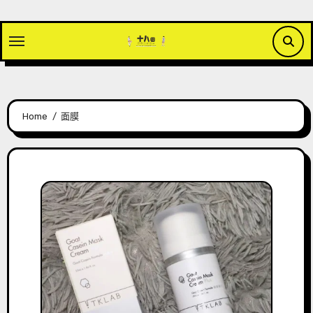
Skip
to
content
Home
面膜