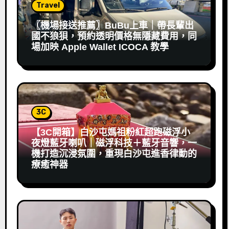
Travel
〖機場接送推薦〗BuBu上車｜帶長輩出
國不狼狽，預約透明價格無隱藏費用，同
場加映 Apple Wallet ICOCA 教學
3C
【3C開箱】白沙屯媽祖粉紅超跑磁浮小
夜燈藍牙喇叭｜磁浮科技＋藍牙音響，一
機打造沉浸氛圍，重現白沙屯進香律動的
療癒神器