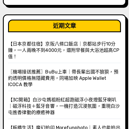
近期文章
【日本京都住宿】京阪八條口飯店｜京都站步行10分
鐘，一人兩晚不到4000元，還附早餐與大浴池超高CP
值！
〖機場接送推薦〗BuBu上車｜帶長輩出國不狼狽，預
約透明價格無隱藏費用，同場加映 Apple Wallet
ICOCA 教學
【3C開箱】白沙屯媽祖粉紅超跑磁浮小夜燈藍牙喇叭
｜磁浮科技＋藍牙音響，一機打造沉浸氛圍，重現白沙
屯進香律動的療癒神器
【板橋生活】魔幻拍印 Morefunphoto｜素人也能拍出