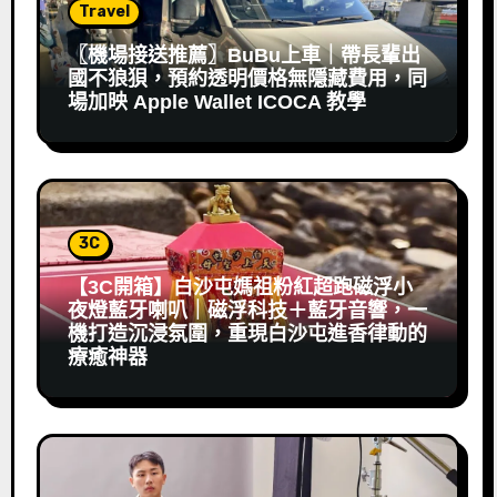
Travel
〖機場接送推薦〗BuBu上車｜帶長輩出
國不狼狽，預約透明價格無隱藏費用，同
場加映 Apple Wallet ICOCA 教學
3C
【3C開箱】白沙屯媽祖粉紅超跑磁浮小
夜燈藍牙喇叭｜磁浮科技＋藍牙音響，一
機打造沉浸氛圍，重現白沙屯進香律動的
療癒神器