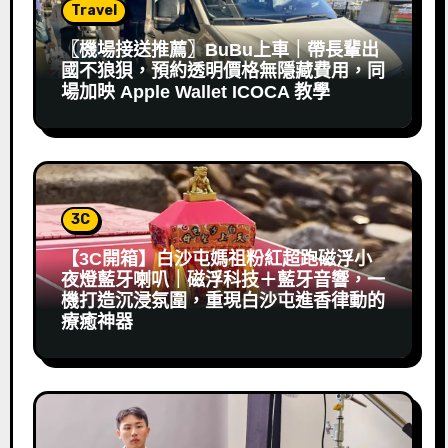
Travel
〖機場接送推薦〗BuBu上車｜帶長輩出
國不狼狽，預約透明價格無隱藏費用，同
場加映 Apple Wallet ICOCA 教學
3C
【3C開箱】白沙屯媽祖粉紅超跑磁浮小
夜燈藍牙喇叭｜磁浮科技＋藍牙音響，一
機打造沉浸氛圍，重現白沙屯進香律動的
療癒神器