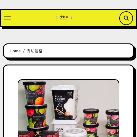
Skip
to
content
Home
雪坊優格