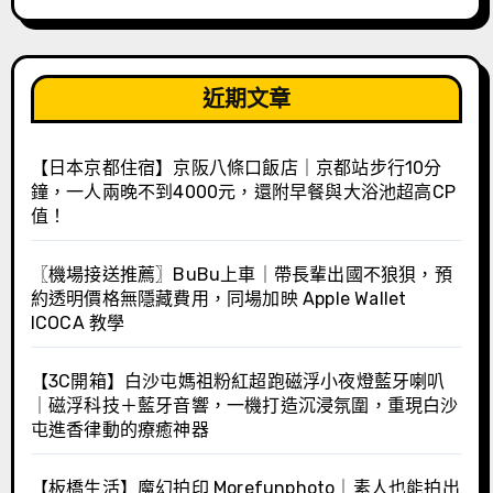
近期文章
【日本京都住宿】京阪八條口飯店｜京都站步行10分
鐘，一人兩晚不到4000元，還附早餐與大浴池超高CP
值！
〖機場接送推薦〗BuBu上車｜帶長輩出國不狼狽，預
約透明價格無隱藏費用，同場加映 Apple Wallet
ICOCA 教學
【3C開箱】白沙屯媽祖粉紅超跑磁浮小夜燈藍牙喇叭
｜磁浮科技＋藍牙音響，一機打造沉浸氛圍，重現白沙
屯進香律動的療癒神器
【板橋生活】魔幻拍印 Morefunphoto｜素人也能拍出