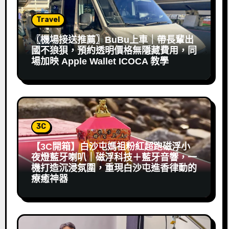
Travel
〖機場接送推薦〗BuBu上車｜帶長輩出
國不狼狽，預約透明價格無隱藏費用，同
場加映 Apple Wallet ICOCA 教學
3C
【3C開箱】白沙屯媽祖粉紅超跑磁浮小
夜燈藍牙喇叭｜磁浮科技＋藍牙音響，一
機打造沉浸氛圍，重現白沙屯進香律動的
療癒神器