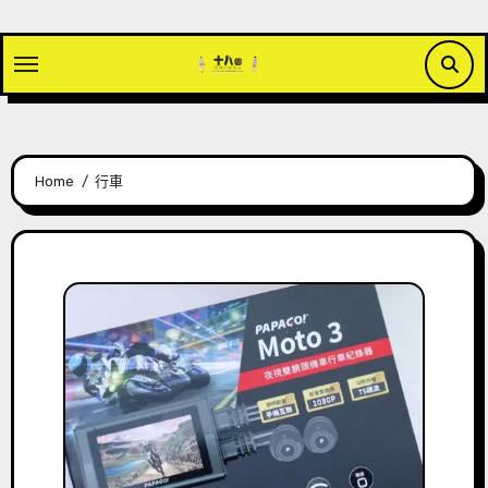
Skip
to
content
Home
行車