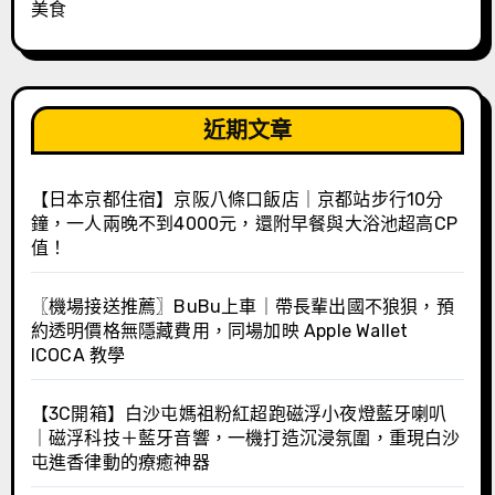
美食
近期文章
【日本京都住宿】京阪八條口飯店｜京都站步行10分
鐘，一人兩晚不到4000元，還附早餐與大浴池超高CP
值！
〖機場接送推薦〗BuBu上車｜帶長輩出國不狼狽，預
約透明價格無隱藏費用，同場加映 Apple Wallet
ICOCA 教學
【3C開箱】白沙屯媽祖粉紅超跑磁浮小夜燈藍牙喇叭
｜磁浮科技＋藍牙音響，一機打造沉浸氛圍，重現白沙
屯進香律動的療癒神器