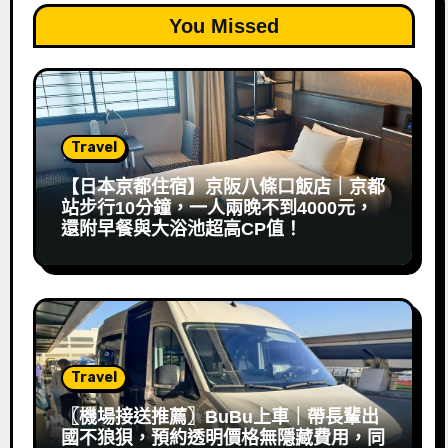
You Missed
Travel
【日本京都住宿】京阪八條口飯店｜京都
站步行10分鐘，一人兩晚不到4000元，
還附早餐與大浴池超高CP值！
Travel
〖機場接送推薦〗BuBu上車｜帶長輩出
國不狼狽，預約透明價格無隱藏費用，同