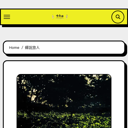
Skip
to
content
Home
蟬說旅人