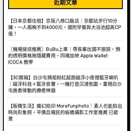
近期文章
【日本京都住宿】京阪八條口飯店｜京都站步行10分
鐘，一人兩晚不到4000元，還附早餐與大浴池超高CP
值！
〖機場接送推薦〗BuBu上車｜帶長輩出國不狼狽，預
約透明價格無隱藏費用，同場加映 Apple Wallet
ICOCA 教學
【3C開箱】白沙屯媽祖粉紅超跑磁浮小夜燈藍牙喇叭
｜磁浮科技＋藍牙音響，一機打造沉浸氛圍，重現白沙
屯進香律動的療癒神器
【板橋生活】魔幻拍印 Morefunphoto｜素人也能拍出
時尚形象照，平價且親民的板橋攝影工作室推薦 已歇
業