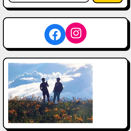
關
鍵
字:
Instagra
Facebook