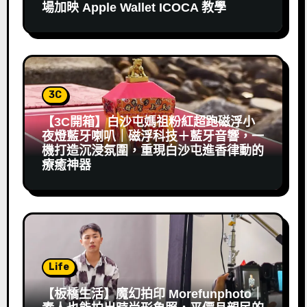
場加映 Apple Wallet ICOCA 教學
3C
【3C開箱】白沙屯媽祖粉紅超跑磁浮小
夜燈藍牙喇叭｜磁浮科技＋藍牙音響，一
機打造沉浸氛圍，重現白沙屯進香律動的
療癒神器
Life
【板橋生活】魔幻拍印 Morefunphoto｜