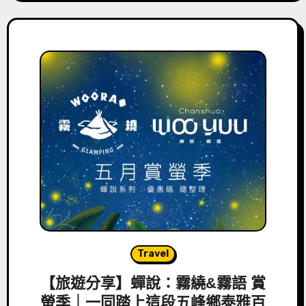
Travel
【旅遊分享】蟬說：霧繞&霧語 賞
螢季｜一同踏上這段五峰鄉泰雅百