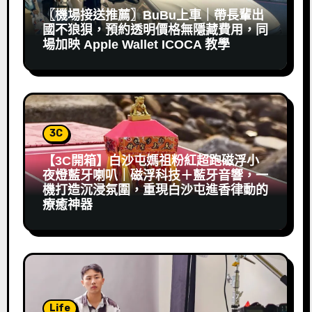
〖機場接送推薦〗BuBu上車｜帶長輩出
國不狼狽，預約透明價格無隱藏費用，同
場加映 Apple Wallet ICOCA 教學
3C
【3C開箱】白沙屯媽祖粉紅超跑磁浮小
夜燈藍牙喇叭｜磁浮科技＋藍牙音響，一
機打造沉浸氛圍，重現白沙屯進香律動的
療癒神器
Life