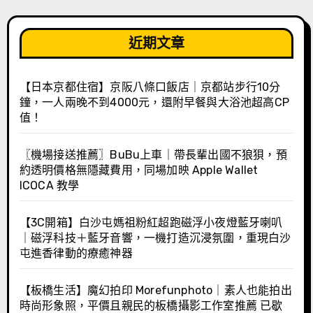
近期文章
【日本京都住宿】京阪八條口飯店｜京都站步行10分
鐘，一人兩晚不到4000元，還附早餐與大浴池超高CP
值！
〖機場接送推薦〗BuBu上車｜帶長輩出國不狼狽，預
約透明價格無隱藏費用，同場加映 Apple Wallet
ICOCA 教學
【3C開箱】白沙屯媽祖粉紅超跑磁浮小夜燈藍牙喇叭
｜磁浮科技＋藍牙音響，一機打造沉浸氛圍，重現白沙
屯進香律動的療癒神器
【板橋生活】魔幻拍印 Morefunphoto｜素人也能拍出
時尚形象照，平價且親民的板橋攝影工作室推薦 已歇