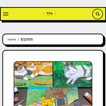
Skip
to
content
Home
聖誕禮物