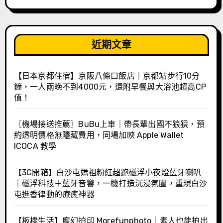
近期文章
【日本京都住宿】京阪八條口飯店｜京都站步行10分
鐘，一人兩晚不到4000元，還附早餐與大浴池超高CP
值！
〖機場接送推薦〗BuBu上車｜帶長輩出國不狼狽，預
約透明價格無隱藏費用，同場加映 Apple Wallet
ICOCA 教學
【3C開箱】白沙屯媽祖粉紅超跑磁浮小夜燈藍牙喇叭
｜磁浮科技＋藍牙音響，一機打造沉浸氛圍，重現白沙
屯進香律動的療癒神器
【板橋生活】魔幻拍印 Morefunphoto｜素人也能拍出