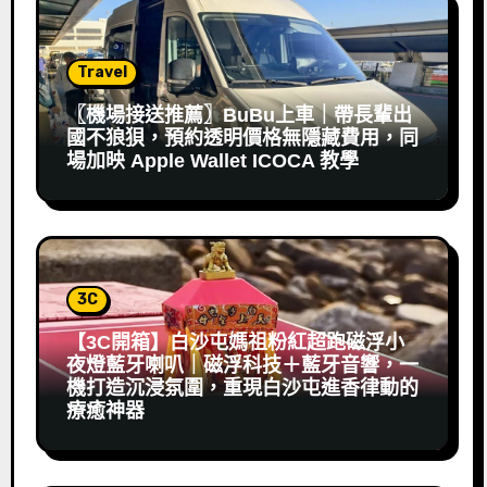
Travel
〖機場接送推薦〗BuBu上車｜帶長輩出
國不狼狽，預約透明價格無隱藏費用，同
場加映 Apple Wallet ICOCA 教學
3C
【3C開箱】白沙屯媽祖粉紅超跑磁浮小
夜燈藍牙喇叭｜磁浮科技＋藍牙音響，一
機打造沉浸氛圍，重現白沙屯進香律動的
療癒神器