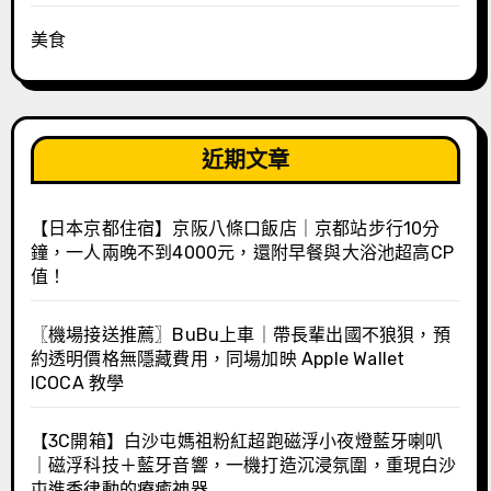
美食
近期文章
【日本京都住宿】京阪八條口飯店｜京都站步行10分
鐘，一人兩晚不到4000元，還附早餐與大浴池超高CP
值！
〖機場接送推薦〗BuBu上車｜帶長輩出國不狼狽，預
約透明價格無隱藏費用，同場加映 Apple Wallet
ICOCA 教學
【3C開箱】白沙屯媽祖粉紅超跑磁浮小夜燈藍牙喇叭
｜磁浮科技＋藍牙音響，一機打造沉浸氛圍，重現白沙
屯進香律動的療癒神器