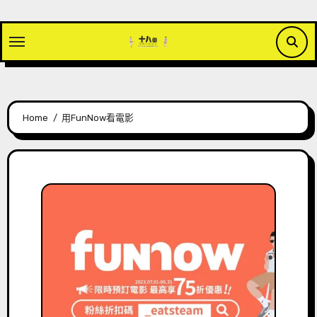
Skip
to
content
Home
用FunNow看電影