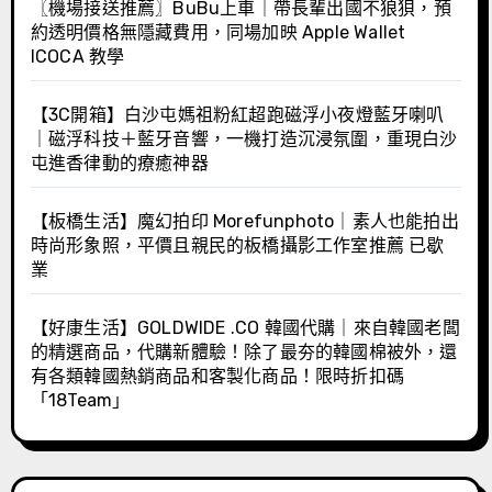
〖機場接送推薦〗BuBu上車｜帶長輩出國不狼狽，預
約透明價格無隱藏費用，同場加映 Apple Wallet
ICOCA 教學
【3C開箱】白沙屯媽祖粉紅超跑磁浮小夜燈藍牙喇叭
｜磁浮科技＋藍牙音響，一機打造沉浸氛圍，重現白沙
屯進香律動的療癒神器
【板橋生活】魔幻拍印 Morefunphoto｜素人也能拍出
時尚形象照，平價且親民的板橋攝影工作室推薦 已歇
業
【好康生活】GOLDWIDE .CO 韓國代購｜來自韓國老闆
的精選商品，代購新體驗！除了最夯的韓國棉被外，還
有各類韓國熱銷商品和客製化商品！限時折扣碼
「18Team」