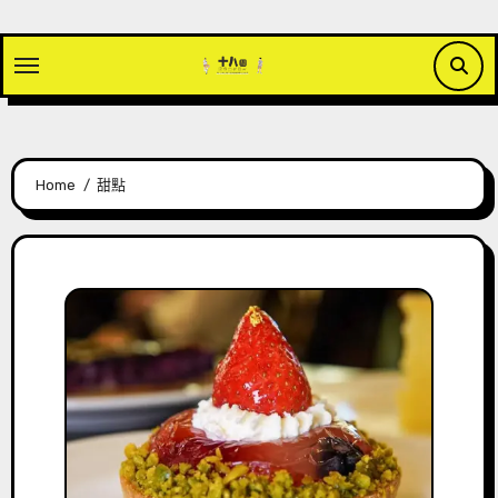
Skip
to
content
Home
甜點