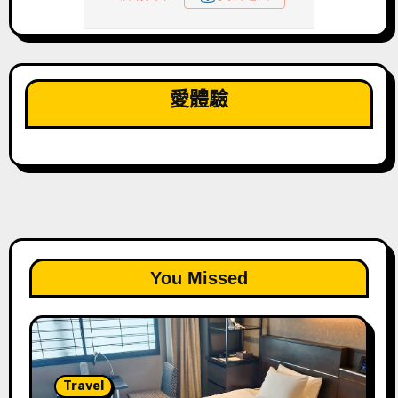
愛體驗
You Missed
Travel