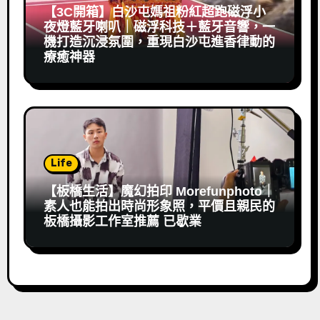
【3C開箱】白沙屯媽祖粉紅超跑磁浮小
夜燈藍牙喇叭｜磁浮科技＋藍牙音響，一
機打造沉浸氛圍，重現白沙屯進香律動的
療癒神器
Life
【板橋生活】魔幻拍印 Morefunphoto｜
素人也能拍出時尚形象照，平價且親民的
板橋攝影工作室推薦 已歇業