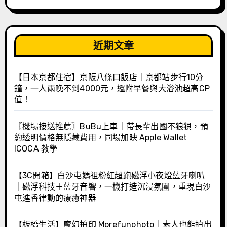
近期文章
【日本京都住宿】京阪八條口飯店｜京都站步行10分
鐘，一人兩晚不到4000元，還附早餐與大浴池超高CP
值！
〖機場接送推薦〗BuBu上車｜帶長輩出國不狼狽，預
約透明價格無隱藏費用，同場加映 Apple Wallet
ICOCA 教學
【3C開箱】白沙屯媽祖粉紅超跑磁浮小夜燈藍牙喇叭
｜磁浮科技＋藍牙音響，一機打造沉浸氛圍，重現白沙
屯進香律動的療癒神器
【板橋生活】魔幻拍印 Morefunphoto｜素人也能拍出