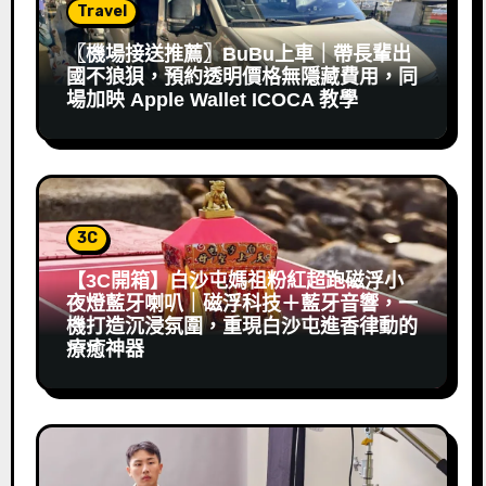
Travel
〖機場接送推薦〗BuBu上車｜帶長輩出
國不狼狽，預約透明價格無隱藏費用，同
場加映 Apple Wallet ICOCA 教學
3C
【3C開箱】白沙屯媽祖粉紅超跑磁浮小
夜燈藍牙喇叭｜磁浮科技＋藍牙音響，一
機打造沉浸氛圍，重現白沙屯進香律動的
療癒神器