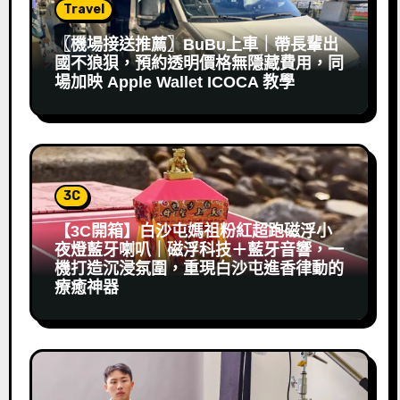
Travel
〖機場接送推薦〗BuBu上車｜帶長輩出
國不狼狽，預約透明價格無隱藏費用，同
場加映 Apple Wallet ICOCA 教學
3C
【3C開箱】白沙屯媽祖粉紅超跑磁浮小
夜燈藍牙喇叭｜磁浮科技＋藍牙音響，一
機打造沉浸氛圍，重現白沙屯進香律動的
療癒神器