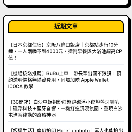
近期文章
【日本京都住宿】京阪八條口飯店｜京都站步行10分
鐘，一人兩晚不到4000元，還附早餐與大浴池超高CP
值！
〖機場接送推薦〗BuBu上車｜帶長輩出國不狼狽，預
約透明價格無隱藏費用，同場加映 Apple Wallet
ICOCA 教學
【3C開箱】白沙屯媽祖粉紅超跑磁浮小夜燈藍牙喇叭
｜磁浮科技＋藍牙音響，一機打造沉浸氛圍，重現白沙
屯進香律動的療癒神器
【板橋生活】魔幻拍印 Morefunphoto｜素人也能拍出