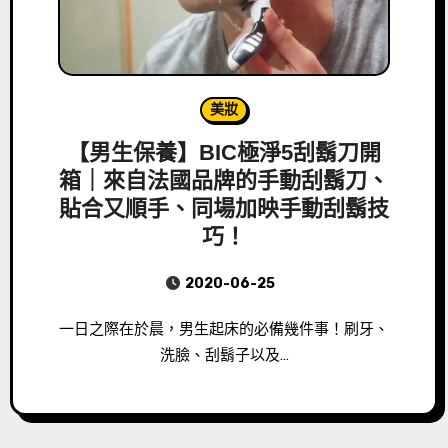
美妝
【男生保養】BIC極淨5刮鬍刀開
箱｜來自法國品牌的手動刮鬍刀、
貼合又順手、同場加映手動刮鬍技
巧！
2020-06-25
一日之際在於晨，男生起床的必備幾件事！刷牙、
洗臉、刮鬍子以及…